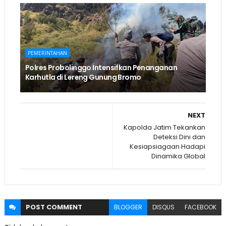
PEMERINTAHAN
Polres Probolinggo Intensifkan Penanganan
Karhutla di Lereng Gunung Bromo
NEXT
Kapolda Jatim Tekankan
Deteksi Dini dan
Kesiapsiagaan Hadapi
Dinamika Global
POST
COMMENT
BLOGGER
DISQUS
FACEBOOK