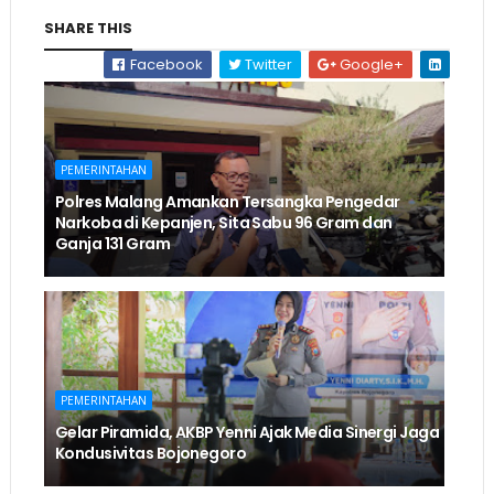
SHARE THIS
Facebook
Twitter
Google+
PEMERINTAHAN
Polres Malang Amankan Tersangka Pengedar
Narkoba di Kepanjen, Sita Sabu 96 Gram dan
Ganja 131 Gram
PEMERINTAHAN
Gelar Piramida, AKBP Yenni Ajak Media Sinergi Jaga
Kondusivitas Bojonegoro