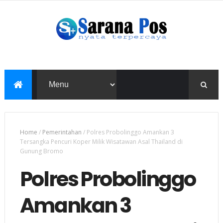
Home
/
Pemerintahan
/
Polres Probolinggo Amankan 3
Tersangka Pencuri Koper Milik Wisatawan Asal Thailand di
Gunung Bromo
Polres Probolinggo
Amankan 3