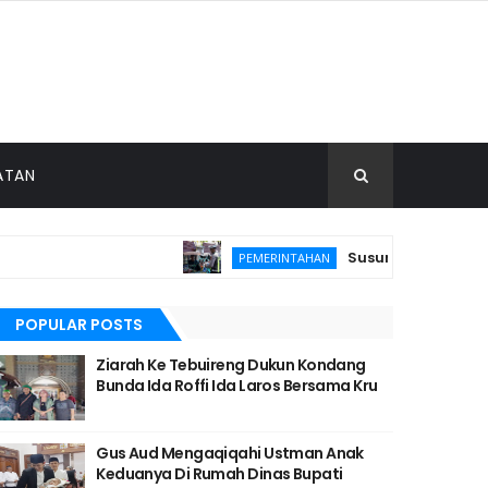
ATAN
Susuri Jalanan Kota, 
PEMERINTAHAN
POPULAR POSTS
Ziarah Ke Tebuireng Dukun Kondang
Bunda Ida Roffi Ida Laros Bersama Kru
Gus Aud Mengaqiqahi Ustman Anak
Keduanya Di Rumah Dinas Bupati