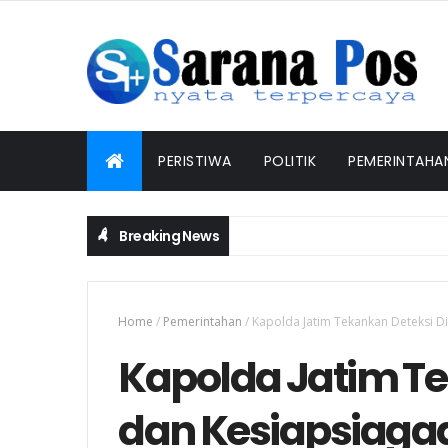
PERISTIWA
POLITIK
PEMERINTAHA
Breaking News
Home
/
Pemerintahan
/
Kapolda Jatim Tekankan Deteksi D
Kapolda Jatim Te
dan Kesiapsiaga