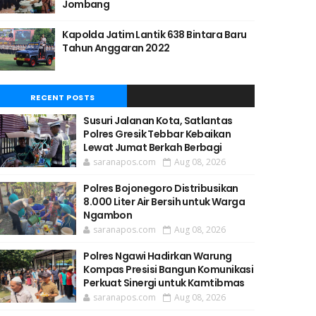
Jombang
Kapolda Jatim Lantik 638 Bintara Baru
Tahun Anggaran 2022
RECENT POSTS
Susuri Jalanan Kota, Satlantas
Polres Gresik Tebbar Kebaikan
Lewat Jumat Berkah Berbagi
saranapos.com
Aug 08, 2026
Polres Bojonegoro Distribusikan
8.000 Liter Air Bersih untuk Warga
Ngambon
saranapos.com
Aug 08, 2026
Polres Ngawi Hadirkan Warung
Kompas Presisi Bangun Komunikasi
Perkuat Sinergi untuk Kamtibmas
saranapos.com
Aug 08, 2026