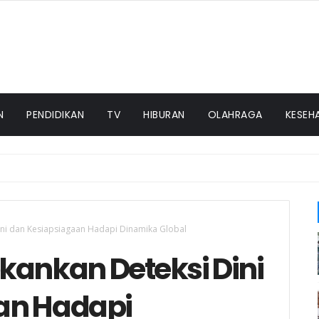
N
PENDIDIKAN
TV
HIBURAN
OLAHRAGA
KESEH
ini dan Kesiapsiagaan Hadapi Dinamika Global
kankan Deteksi Dini
an Hadapi