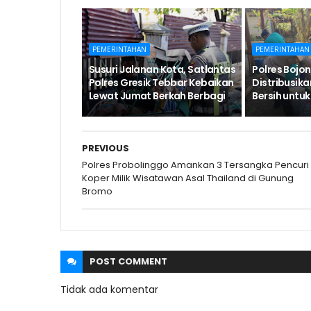
PEMERINTAHAN
PEMERINTAHAN
Susuri Jalanan Kota, Satlantas
Polres Bojo
Polres Gresik Tebbar Kebaikan
Distribusikan
Lewat Jumat Berkah Berbagi
Bersih unt
PREVIOUS
Polres Probolinggo Amankan 3 Tersangka Pencuri
Koper Milik Wisatawan Asal Thailand di Gunung
Bromo
POST
COMMENT
Tidak ada komentar