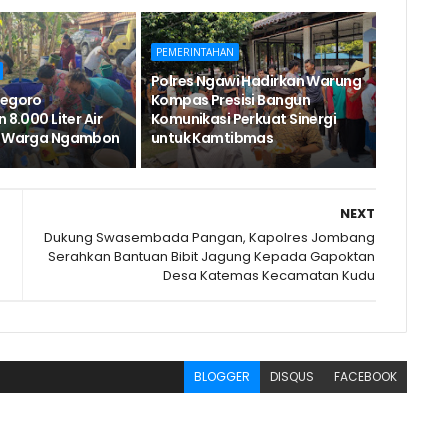
PEMERINTAHAN
Polres Ngawi Hadirkan Warung
negoro
Kompas Presisi Bangun
 8.000 Liter Air
Komunikasi Perkuat Sinergi
uk Warga Ngambon
untuk Kamtibmas
NEXT
Dukung Swasembada Pangan, Kapolres Jombang
Serahkan Bantuan Bibit Jagung Kepada Gapoktan
Desa Katemas Kecamatan Kudu
BLOGGER
DISQUS
FACEBOOK