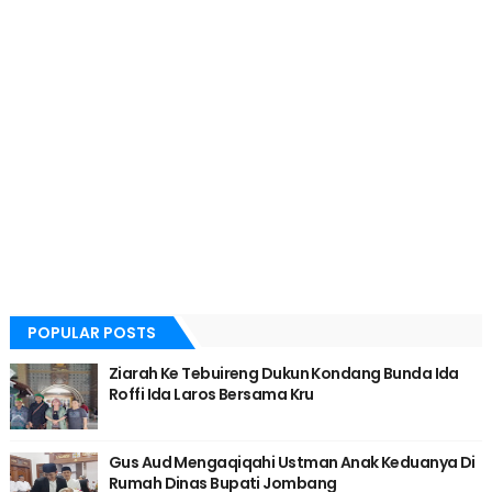
POPULAR POSTS
Ziarah Ke Tebuireng Dukun Kondang Bunda Ida
Roffi Ida Laros Bersama Kru
Gus Aud Mengaqiqahi Ustman Anak Keduanya Di
Rumah Dinas Bupati Jombang