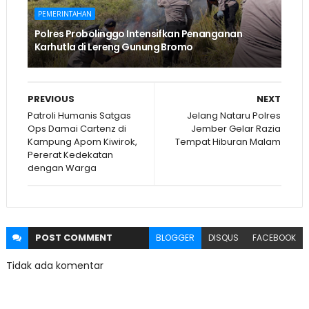
PEMERINTAHAN
Polres Probolinggo Intensifkan Penanganan
Karhutla di Lereng Gunung Bromo
PREVIOUS
NEXT
Patroli Humanis Satgas
Jelang Nataru Polres
Ops Damai Cartenz di
Jember Gelar Razia
Kampung Apom Kiwirok,
Tempat Hiburan Malam
Pererat Kedekatan
dengan Warga
POST
COMMENT
BLOGGER
DISQUS
FACEBOOK
Tidak ada komentar