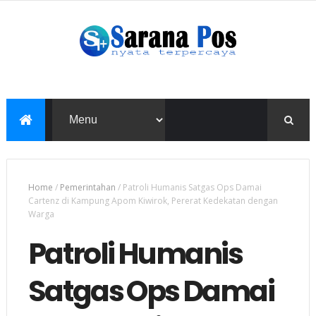
Home
/
Pemerintahan
/
Patroli Humanis Satgas Ops Damai
Cartenz di Kampung Apom Kiwirok, Pererat Kedekatan dengan
Warga
Patroli Humanis
Satgas Ops Damai