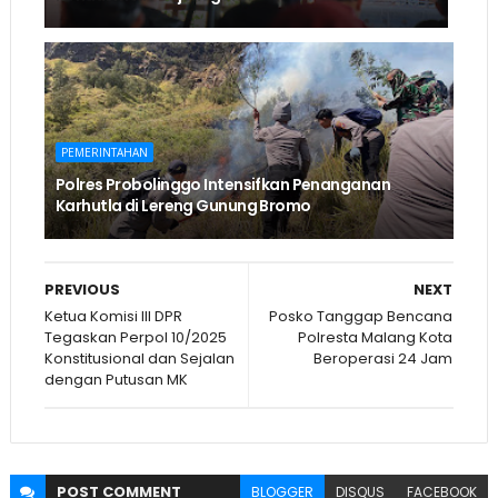
PEMERINTAHAN
Polres Probolinggo Intensifkan Penanganan
Karhutla di Lereng Gunung Bromo
PREVIOUS
NEXT
Ketua Komisi III DPR
Posko Tanggap Bencana
Tegaskan Perpol 10/2025
Polresta Malang Kota
Konstitusional dan Sejalan
Beroperasi 24 Jam
dengan Putusan MK
POST
COMMENT
BLOGGER
DISQUS
FACEBOOK