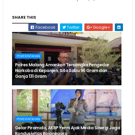
SHARE THIS
Facebook
Twitter
Google+
PEMERINTAHAN
Polres Malang Amankan Tersangka Pengedar
Narkoba di Kepanjen, Sita Sabu 96 Gram dan
Ganja 131 Gram
PEMERINTAHAN
Gelar Piramida, AKBP Yenni Ajak Media Sinergi Jaga
Kondusivitas Bojonegoro