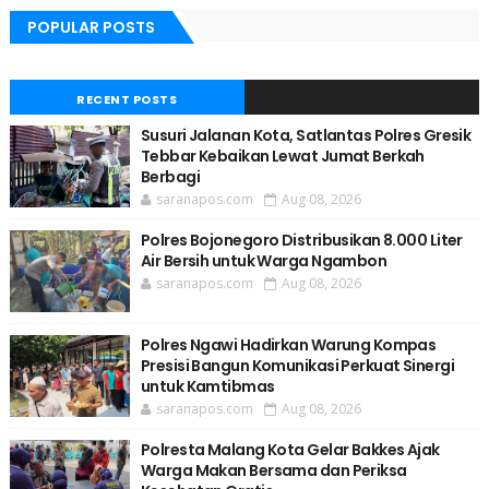
POPULAR POSTS
RECENT POSTS
Susuri Jalanan Kota, Satlantas Polres Gresik
Tebbar Kebaikan Lewat Jumat Berkah
Berbagi
saranapos.com
Aug 08, 2026
Polres Bojonegoro Distribusikan 8.000 Liter
Air Bersih untuk Warga Ngambon
saranapos.com
Aug 08, 2026
Polres Ngawi Hadirkan Warung Kompas
Presisi Bangun Komunikasi Perkuat Sinergi
untuk Kamtibmas
saranapos.com
Aug 08, 2026
Polresta Malang Kota Gelar Bakkes Ajak
Warga Makan Bersama dan Periksa