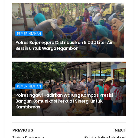
PEMERINTAHAN
Polres Bojonegoro Distribusikan 8.000 Liter Air
Bersih untuk Warga Ngambon
PEMERINTAHAN
Polres Ngawi Hadirkan Warung Kompas Presisi
Bangun Komunikasi Perkuat Sinergi untuk
Kamtibmas
PREVIOUS
NEXT
Tinjau Kesiapan
Polda Jatim Lakukan