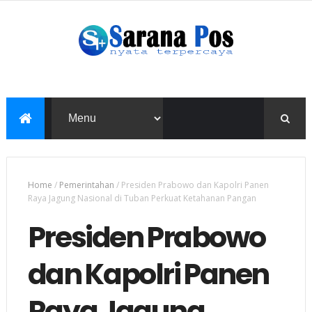
Home
/
Pemerintahan
/
Presiden Prabowo dan Kapolri Panen
Raya Jagung Nasional di Tuban Perkuat Ketahanan Pangan
Presiden Prabowo
dan Kapolri Panen
Raya Jagung