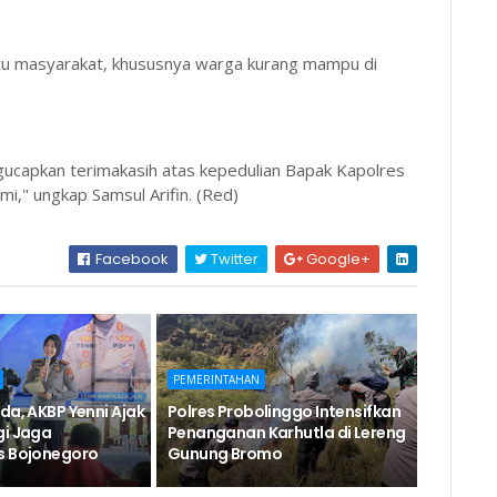
u masyarakat, khususnya warga kurang mampu di
capkan terimakasih atas kepedulian Bapak Kapolres
i," ungkap Samsul Arifin. (Red)
Facebook
Twitter
Google+
PEMERINTAHAN
da, AKBP Yenni Ajak
Polres Probolinggo Intensifkan
gi Jaga
Penanganan Karhutla di Lereng
s Bojonegoro
Gunung Bromo