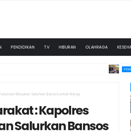
N
PENDIDIKAN
TV
HIBURAN
OLAHRAGA
KESEH
PEMERINT
s Pasuruan Blusukan Salurkan Bansos untuk Warga
rakat : Kapolres
an Salurkan Bansos