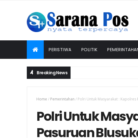
PERISTIWA
POLITIK
PEMERINTAHA
Breaking News
Home
/
Pemerintahan
/
Polri Untuk Masyarakat : Kapolre
Polri Untuk Masya
Pasuruan Blusuk