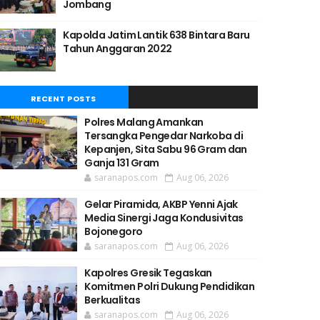
Jombang
Kapolda Jatim Lantik 638 Bintara Baru
Tahun Anggaran 2022
RECENT POSTS
Polres Malang Amankan
Tersangka Pengedar Narkoba di
Kepanjen, Sita Sabu 96 Gram dan
Ganja 131 Gram
saranapos.com
Aug 06, 2026
Gelar Piramida, AKBP Yenni Ajak
Media Sinergi Jaga Kondusivitas
Bojonegoro
saranapos.com
Aug 06, 2026
Kapolres Gresik Tegaskan
Komitmen Polri Dukung Pendidikan
Berkualitas
saranapos.com
Aug 06, 2026