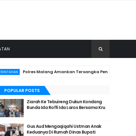
ATAN
Polres Malang Amankan Tersangka Pengedar Narkoba di 
AHAN
POPULAR POSTS
Ziarah Ke Tebuireng Dukun Kondang
Bunda Ida Roffi Ida Laros Bersama Kru
Gus Aud Mengaqiqahi Ustman Anak
Keduanya Di Rumah Dinas Bupati