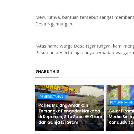
Menurutnya, bantuan tersebut sangat membant
Desa Ngantungan.
"Atas nama warga Desa Ngantungan, kami mengu
Pasuruan beserta jajarannya terhadap warga kam
SHARE THIS
PEMERINTAHAN
PEMERINTAHAN
Polres Malang Amankan
Tersangka Pengedar Narkoba
Gelar Pirami
di Kepanjen, Sita Sabu 96 Gram
Media Siner
dan Ganja 131 Gram
Kondusivita