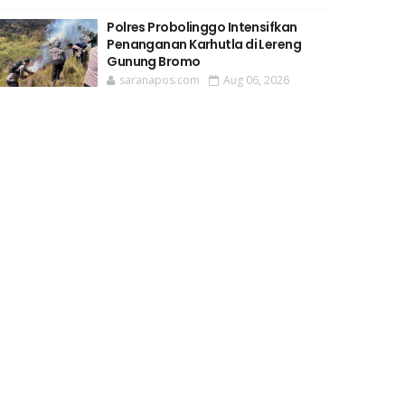
Polres Probolinggo Intensifkan
Penanganan Karhutla di Lereng
Gunung Bromo
saranapos.com
Aug 06, 2026