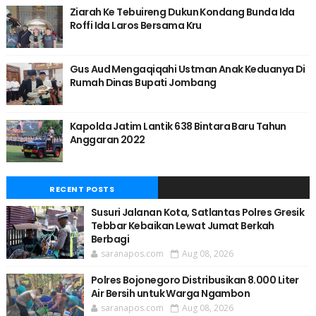
Ziarah Ke Tebuireng Dukun Kondang Bunda Ida
Roffi Ida Laros Bersama Kru
Gus Aud Mengaqiqahi Ustman Anak Keduanya Di
Rumah Dinas Bupati Jombang
Kapolda Jatim Lantik 638 Bintara Baru Tahun
Anggaran 2022
RECENT POSTS
Susuri Jalanan Kota, Satlantas Polres Gresik
Tebbar Kebaikan Lewat Jumat Berkah
Berbagi
saranapos.com
Aug 08, 2026
Polres Bojonegoro Distribusikan 8.000 Liter
Air Bersih untuk Warga Ngambon
saranapos.com
Aug 08, 2026