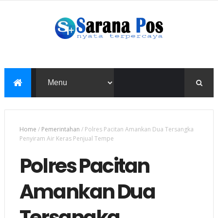
Home
/
Pemerintahan
/
Polres Pacitan Amankan Dua Tersangka
Penyiram Air Keras Penjual Tempe
Polres Pacitan
Amankan Dua
Tersangka