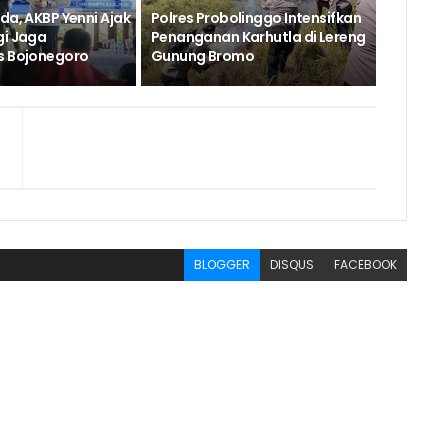
da, AKBP Yenni Ajak
Polres Probolinggo Intensifkan
gi Jaga
Penanganan Karhutla di Lereng
s Bojonegoro
Gunung Bromo
BLOGGER
DISQUS
FACEBOOK