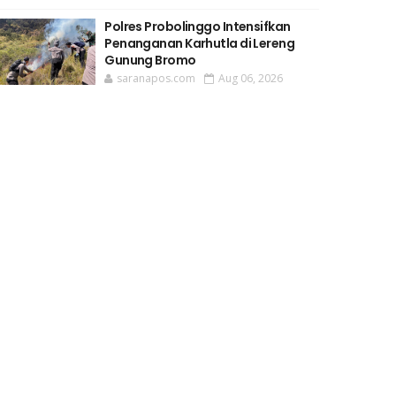
Polres Probolinggo Intensifkan
Penanganan Karhutla di Lereng
Gunung Bromo
saranapos.com
Aug 06, 2026