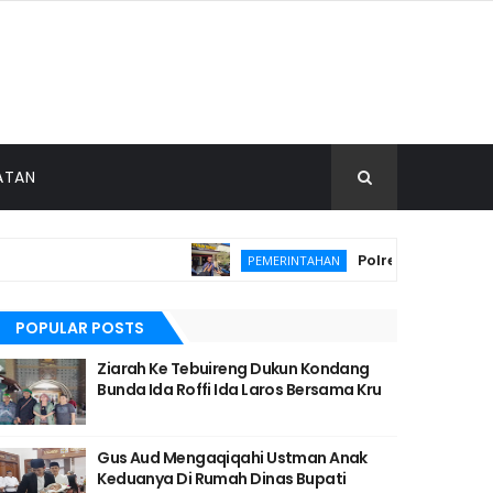
ATAN
Polres Malang Amanka
PEMERINTAHAN
POPULAR POSTS
Ziarah Ke Tebuireng Dukun Kondang
Bunda Ida Roffi Ida Laros Bersama Kru
Gus Aud Mengaqiqahi Ustman Anak
Keduanya Di Rumah Dinas Bupati