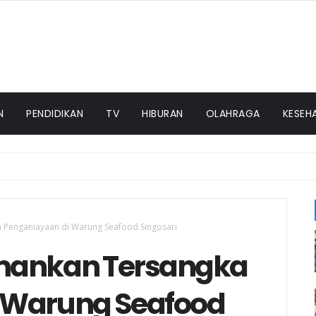
N
PENDIDIKAN
TV
HIBURAN
OLAHRAGA
KESEH
 Penganiayaan di Warung Seafood Singosari
mankan Tersangka
 Warung Seafood