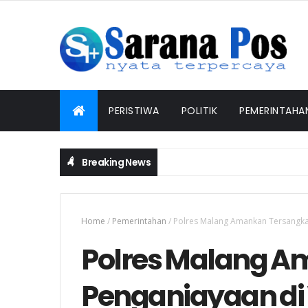
PERISTIWA
POLITIK
PEMERINTAHA
Breaking News
Home
/
Pemerintahan
/
Polres Malang Amankan Tersangka
Polres Malang A
Penganiayaan di