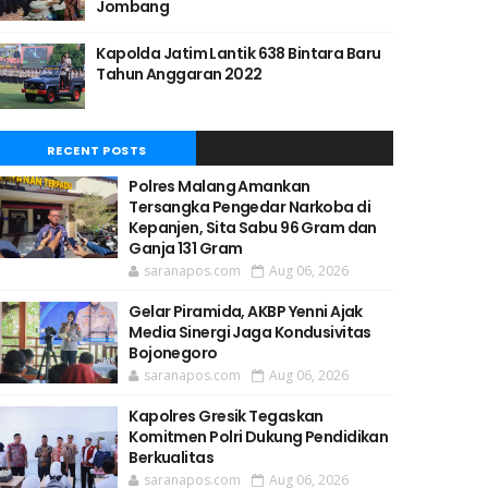
Jombang
Kapolda Jatim Lantik 638 Bintara Baru
Tahun Anggaran 2022
RECENT POSTS
Polres Malang Amankan
Tersangka Pengedar Narkoba di
Kepanjen, Sita Sabu 96 Gram dan
Ganja 131 Gram
saranapos.com
Aug 06, 2026
Gelar Piramida, AKBP Yenni Ajak
Media Sinergi Jaga Kondusivitas
Bojonegoro
saranapos.com
Aug 06, 2026
Kapolres Gresik Tegaskan
Komitmen Polri Dukung Pendidikan
Berkualitas
saranapos.com
Aug 06, 2026