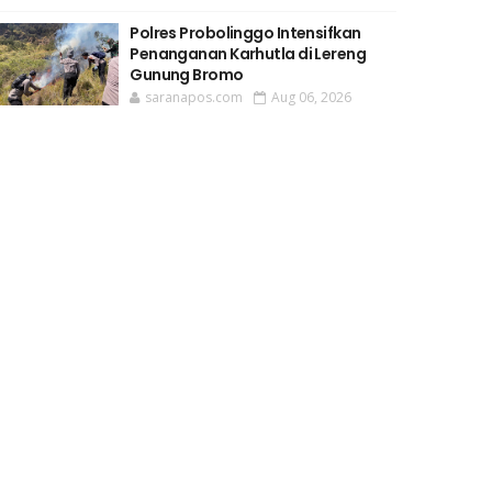
Polres Probolinggo Intensifkan
Penanganan Karhutla di Lereng
Gunung Bromo
saranapos.com
Aug 06, 2026