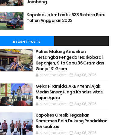
Jombang
Kapolda Jatim Lantik 638 Bintara Baru
Tahun Anggaran 2022
RECENT POSTS
Polres Malang Amankan
Tersangka Pengedar Narkoba di
Kepanjen, Sita Sabu 96 Gram dan
Ganja 131 Gram
saranapos.com
Aug 06, 2026
Gelar Piramida, AKBP Yenni Ajak
Media Sinergi Jaga Kondusivitas
Bojonegoro
saranapos.com
Aug 06, 2026
Kapolres Gresik Tegaskan
Komitmen Polri Dukung Pendidikan
Berkualitas
saranapos.com
Aug 06, 2026