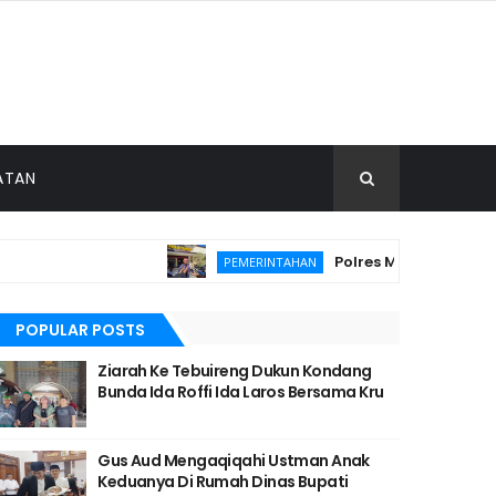
ATAN
Polres Malang Amankan T
PEMERINTAHAN
POPULAR POSTS
Ziarah Ke Tebuireng Dukun Kondang
Bunda Ida Roffi Ida Laros Bersama Kru
Gus Aud Mengaqiqahi Ustman Anak
Keduanya Di Rumah Dinas Bupati