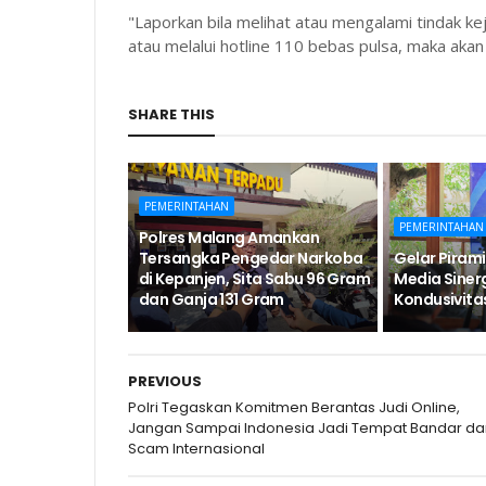
"Laporkan bila melihat atau mengalami tindak ke
atau melalui hotline 110 bebas pulsa, maka akan
SHARE THIS
PEMERINTAHAN
PEMERINTAHAN
Polres Malang Amankan
Tersangka Pengedar Narkoba
Gelar Pirami
di Kepanjen, Sita Sabu 96 Gram
Media Siner
dan Ganja 131 Gram
Kondusivita
PREVIOUS
Polri Tegaskan Komitmen Berantas Judi Online,
Jangan Sampai Indonesia Jadi Tempat Bandar da
Scam Internasional