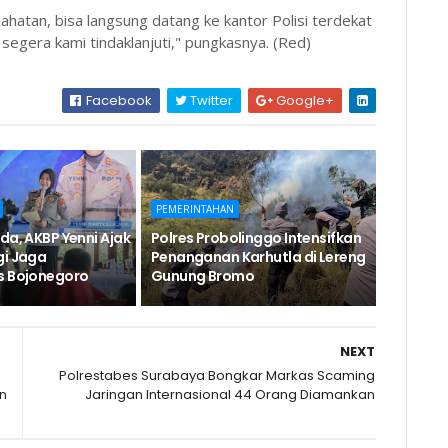
jahatan, bisa langsung datang ke kantor Polisi terdekat
 segera kami tindaklanjuti," pungkasnya. (Red)
Facebook
Twitter
Google+
PEMERINTAHAN
da, AKBP Yenni Ajak
Polres Probolinggo Intensifkan
gi Jaga
Penanganan Karhutla di Lereng
s Bojonegoro
Gunung Bromo
NEXT
Polrestabes Surabaya Bongkar Markas Scaming
n
Jaringan Internasional 44 Orang Diamankan