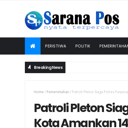
PERISTIWA
POLITIK
PEMERINTAHA
Breaking News
Home
/
Pemerintahan
/
Patroli Pleton Siaga Polres Pasur
Patroli Pleton Si
Kota Amankan 14