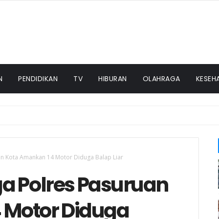
N
PENDIDIKAN
TV
HIBURAN
OLAHRAGA
KESEH
uan Kota Amankan 14 Motor Diduga Balap Liar
aga Polres Pasuruan
 Motor Diduga