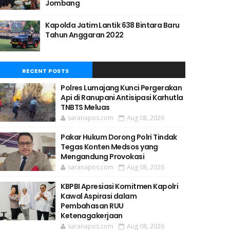
Jombang
Kapolda Jatim Lantik 638 Bintara Baru
Tahun Anggaran 2022
RECENT POSTS
Polres Lumajang Kunci Pergerakan
Api di Ranupani Antisipasi Karhutla
TNBTS Meluas
saranapos.com
Aug 08, 2026
Pakar Hukum Dorong Polri Tindak
Tegas Konten Medsos yang
Mengandung Provokasi
saranapos.com
Aug 08, 2026
KBPBI Apresiasi Komitmen Kapolri
Kawal Aspirasi dalam
Pembahasan RUU
Ketenagakerjaan
saranapos.com
Aug 08, 2026