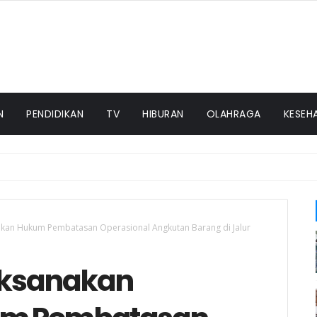
N
PENDIDIKAN
TV
HIBURAN
OLAHRAGA
KESEH
akan Hukum Pembatasan Operasional Angkutan Barang di Jalur
Laksanakan