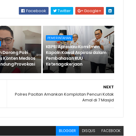
Facebook
Twitter
Google+
PEMERINTAHAN
KBPBI Apresiasi Komitmen
 Dorong Polri
Kapolri Kawal Aspirasi dalam
as Konten Medsos
Pembahasan RUU
ndung Provokasi
Ketenagakerjaan
NEXT
Polres Pacitan Amankan Komplotan Pencuri Kotak
Amal di 7 Masjid
BLOGGER
DISQUS
FACEBOOK