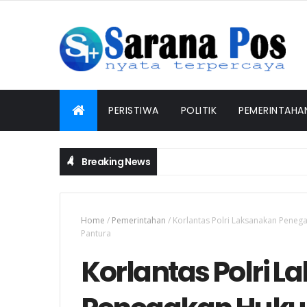
PERISTIWA
POLITIK
PEMERINTAHA
Breaking News
Home
/
Pemerintahan
/
Korlantas Polri Laksanakan Peneg
Pantura
Korlantas Polri 