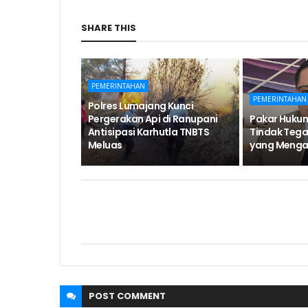
SHARE THIS
PEMERINTAHAN
PEMERINTAHAN
Polres Lumajang Kunci
Pergerakan Api di Ranupani
Pakar Hukum
Antisipasi Karhutla TNBTS
Tindak Teg
Meluas
yang Menga
POST
COMMENT