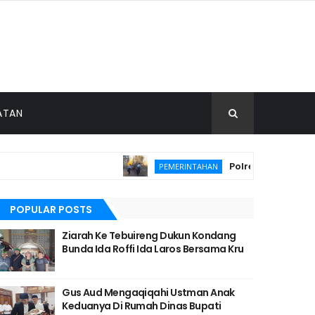
ATAN
Polres Lumajang Kunc
PEMERINTAHAN
POPULAR POSTS
Ziarah Ke Tebuireng Dukun Kondang
Bunda Ida Roffi Ida Laros Bersama Kru
Gus Aud Mengaqiqahi Ustman Anak
Keduanya Di Rumah Dinas Bupati