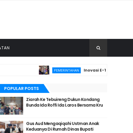
ATAN
Inovasi E-Thithir Antar Desa
PEMERINTAHAN
POPULAR POSTS
Ziarah Ke Tebuireng Dukun Kondang
Bunda Ida Roffi Ida Laros Bersama Kru
Gus Aud Mengaqiqahi Ustman Anak
Keduanya Di Rumah Dinas Bupati