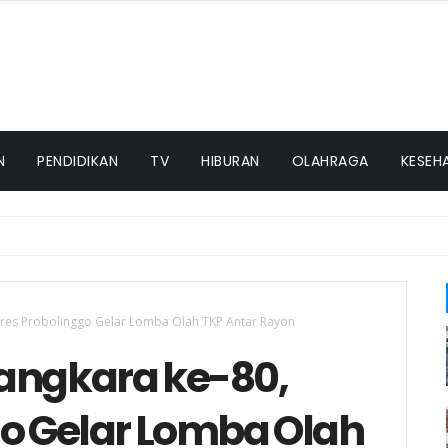
N
PENDIDIKAN
TV
HIBURAN
OLAHRAGA
KESEH
i Titik Rawan Kecelakaan
olres Probolinggo Gelar Lomba Olah TKP Antar Rayon
angkara ke-80,
go Gelar Lomba Olah