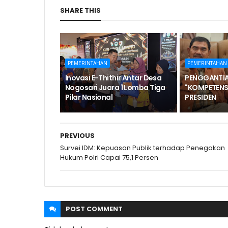
SHARE THIS
PEMERINTAHAN
PEMERINTAHAN
Inovasi E-Thithir Antar Desa
PENGGANTIA
Nogosari Juara 1 Lomba Tiga
"KOMPETENS
Pilar Nasional
PRESIDEN
PREVIOUS
Survei IDM: Kepuasan Publik terhadap Penegakan
Hukum Polri Capai 75,1 Persen
POST
COMMENT