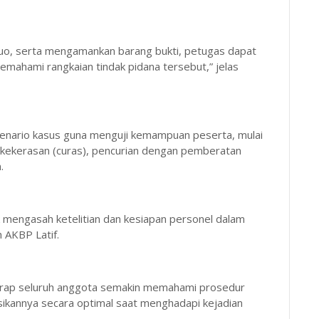
quo, serta mengamankan barang bukti, petugas dapat
mahami rangkaian tindak pidana tersebut,” jelas
skenario kasus guna menguji kemampuan peserta, mulai
n kekerasan (curas), pencurian dengan pemberatan
.
k mengasah ketelitian dan kesiapan personel dalam
 AKBP Latif.
rharap seluruh anggota semakin memahami prosedur
kannya secara optimal saat menghadapi kejadian