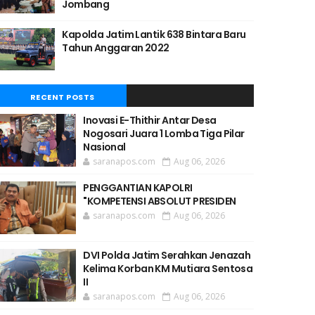
Jombang
Kapolda Jatim Lantik 638 Bintara Baru
Tahun Anggaran 2022
RECENT POSTS
Inovasi E-Thithir Antar Desa
Nogosari Juara 1 Lomba Tiga Pilar
Nasional
saranapos.com
Aug 06, 2026
PENGGANTIAN KAPOLRI
"KOMPETENSI ABSOLUT PRESIDEN
saranapos.com
Aug 06, 2026
DVI Polda Jatim Serahkan Jenazah
Kelima Korban KM Mutiara Sentosa
II
saranapos.com
Aug 06, 2026