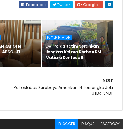
Facebook
Twitter
Google+
PEMERINTAHAN
N KAPOLRI
DVI Polda Jatim Serahkan
I ABSOLUT
Jenazah Kelima Korban KM
Mutiara Sentosa II
NEXT
Polrestabes Surabaya Amankan 14 Tersangka Joki
UTBK-SNBT
BLOGGER
DISQUS
FACEBOOK