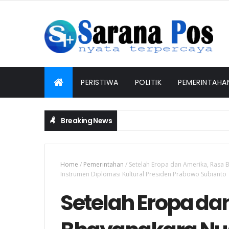
PERISTIWA
POLITIK
PEMERINTAHA
Breaking News
Home
/
Pemerintahan
/
Setelah Eropa dan Amerika, Rasa 
Instrumen Diplomasi Kultural Presiden Prabowo Subianto
Setelah Eropa da