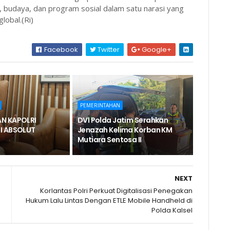
 budaya, dan program sosial dalam satu narasi yang
lobal.(Ri)
Facebook
Twitter
Google+
PEMERINTAHAN
N KAPOLRI
DVI Polda Jatim Serahkan
I ABSOLUT
Jenazah Kelima Korban KM
Mutiara Sentosa II
NEXT
Korlantas Polri Perkuat Digitalisasi Penegakan
Hukum Lalu Lintas Dengan ETLE Mobile Handheld di
Polda Kalsel