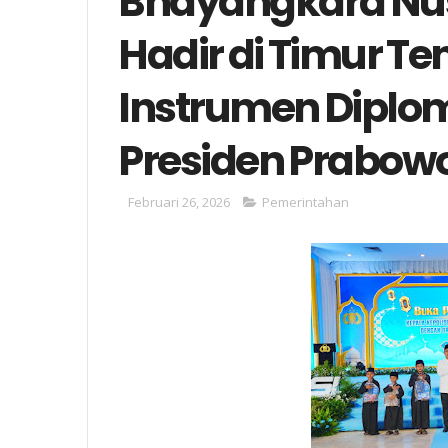
Bhayangkara Nu
Hadir di Timur T
Instrumen Diplom
Presiden Prabow
Februari 26, 2026
Pemerintahan