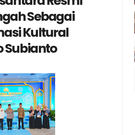
santara Resmi
engah Sebagai
asi Kultural
o Subianto