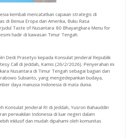
esia kembali mencatatkan capaian strategis di
uas di Benua Eropa dan Amerika, Buku Rasa
rjudul Taste of Nusantara: 80 Bhayangkara Menu for
 resmi hadir di kawasan Timur Tengah.
lri Dedi Prasetyo kepada Konsulat Jenderal Republik
esy Call di Jeddah, Kamis (26/2/2026). Penyerahan ini
ara Nusantara di Timur Tengah sebagai bagian dari
a Prabowo Subianto, yang mengedepankan budaya,
mber daya manusia Indonesia di mata dunia.
h Konsulat Jenderal RI di Jeddah, Yusron Bahauddin
an perwakilan Indonesia di luar negeri dalam
ebih inklusif dan mudah dipahami oleh komunitas