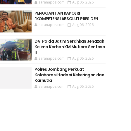
saranapos.com
Aug 06, 2026
PENGGANTIAN KAPOLRI
"KOMPETENSI ABSOLUT PRESIDEN
saranapos.com
Aug 06, 2026
DVI Polda Jatim Serahkan Jenazah
Kelima Korban KM Mutiara Sentosa
II
saranapos.com
Aug 06, 2026
Polres Jombang Perkuat
Kolaborasi Hadapi Kekeringan dan
Karhutla
saranapos.com
Aug 06, 2026