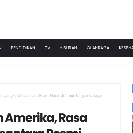
N
PENDIDIKAN
TV
HIBURAN
OLAHRAGA
KESEH
Bhayangkara Nusantara Resmi Hadir di Timur Tengah Sebagai
n Amerika, Rasa