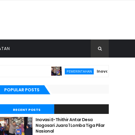
ATAN
Inovasi E-Thithir Antar
PEMERINTAHAN
POPULAR POSTS
RECENT POSTS
Inovasi E-Thithir Antar Desa
Nogosari Juara 1 Lomba Tiga Pilar
Nasional