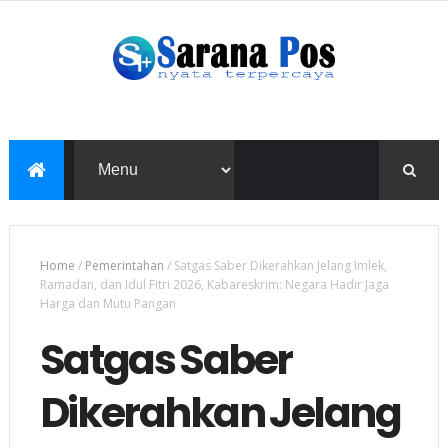
Home
/
Pemerintahan
/
Satgas Saber Dikerahkan Jelang Imlek,
Ramadan, dan Idul Fitri 2026, Kabareskrim: Negara Hadir Jaga
Harga dan Mutu Pangan
Satgas Saber
Dikerahkan Jelang