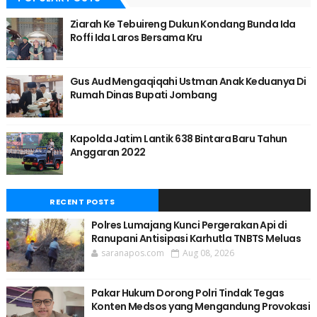
Ziarah Ke Tebuireng Dukun Kondang Bunda Ida
Roffi Ida Laros Bersama Kru
Gus Aud Mengaqiqahi Ustman Anak Keduanya Di
Rumah Dinas Bupati Jombang
Kapolda Jatim Lantik 638 Bintara Baru Tahun
Anggaran 2022
RECENT POSTS
Polres Lumajang Kunci Pergerakan Api di
Ranupani Antisipasi Karhutla TNBTS Meluas
saranapos.com
Aug 08, 2026
Pakar Hukum Dorong Polri Tindak Tegas
Konten Medsos yang Mengandung Provokasi