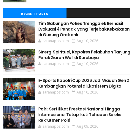
RECENT POSTS
Tim Gabungan Polres Trenggalek Berhasil
Evakuasi 4 Pendaki yang Terjebak Kebakaran
di Gunung Orak arik
saranapos.com
Aug 10, 2026
Sinergi Spiritual, Kapolres Pelabuhan Tanjung
Perak Ziarah Wali di Surabaya
saranapos.com
Aug 10, 2026
E-Sports Kapolri Cup 2026 Jadi Wadah Gen Z
Kembangkan Potensi di Ekosistem Digital
saranapos.com
Aug 10, 2026
Polri: Sertifikat Prestasi Nasional Hingga
Internasional Tetap Ikuti Tahapan Seleksi
Rekrutmen Polri
saranapos.com
Aug 09, 2026