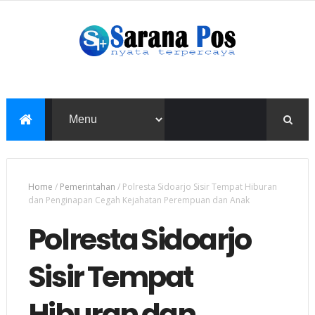
Home
/
Pemerintahan
/
Polresta Sidoarjo Sisir Tempat Hiburan
dan Penginapan Cegah Kejahatan Perempuan dan Anak
Polresta Sidoarjo
Sisir Tempat
Hiburan dan