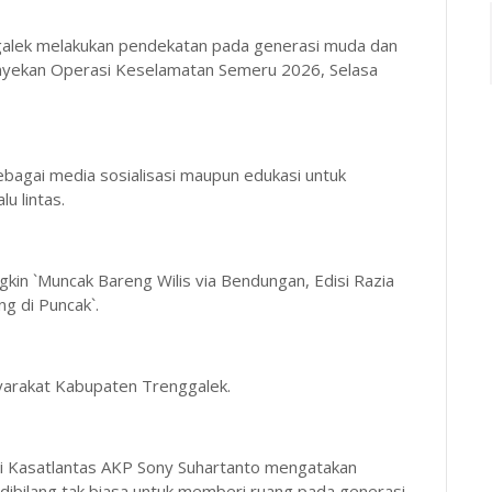
ggalek melakukan pendekatan pada generasi muda dan
ekan Operasi Keselamatan Semeru 2026, Selasa
ebagai media sosialisasi maupun edukasi untuk
u lintas.
kin `Muncak Bareng Wilis via Bendungan, Edisi Razia
ng di Puncak`.
syarakat Kabupaten Trenggalek.
ui Kasatlantas AKP Sony Suhartanto mengatakan
dibilang tak biasa untuk memberi ruang pada generasi