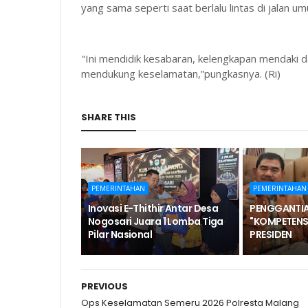
yang sama seperti saat berlalu lintas di jalan u
"Ini mendidik kesabaran, kelengkapan mendaki d
mendukung keselamatan,”pungkasnya. (Ri)
SHARE THIS
PEMERINTAHAN
PEMERINTAHAN
Inovasi E-Thithir Antar Desa
PENGGANTIA
Nogosari Juara 1 Lomba Tiga
"KOMPETENS
Pilar Nasional
PRESIDEN
PREVIOUS
Ops Keselamatan Semeru 2026 Polresta Malang