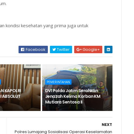
mum.
an kondisi kesehatan yang prima juga untuk
Facebook
Twitter
Google+
PEMERINTAHAN
N KAPOLRI
DVI Polda Jatim Serahkan
I ABSOLUT
Jenazah Kelima Korban KM
Mutiara Sentosa II
NEXT
Polres Lumajang Sosialisasi Operasi Keselamatan