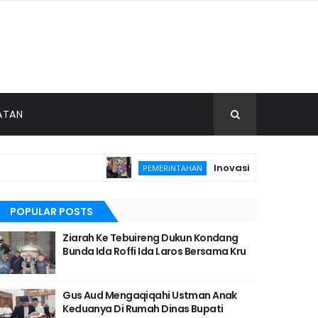
ATAN
Inovasi E-Thithir Antar D
PEMERINTAHAN
POPULAR POSTS
Ziarah Ke Tebuireng Dukun Kondang
Bunda Ida Roffi Ida Laros Bersama Kru
Gus Aud Mengaqiqahi Ustman Anak
Keduanya Di Rumah Dinas Bupati