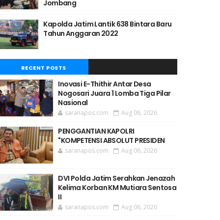
Jombang
Kapolda Jatim Lantik 638 Bintara Baru
Tahun Anggaran 2022
RECENT POSTS
Inovasi E-Thithir Antar Desa
Nogosari Juara 1 Lomba Tiga Pilar
Nasional
saranapos.com
Aug 06, 2026
PENGGANTIAN KAPOLRI
"KOMPETENSI ABSOLUT PRESIDEN
saranapos.com
Aug 06, 2026
DVI Polda Jatim Serahkan Jenazah
Kelima Korban KM Mutiara Sentosa
II
saranapos.com
Aug 06, 2026