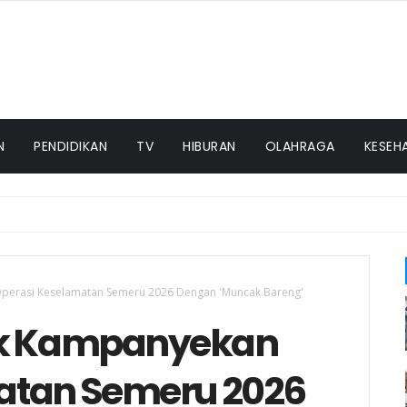
N
PENDIDIKAN
TV
HIBURAN
OLAHRAGA
KESEH
perasi Keselamatan Semeru 2026 Dengan 'Muncak Bareng'
ek Kampanyekan
atan Semeru 2026