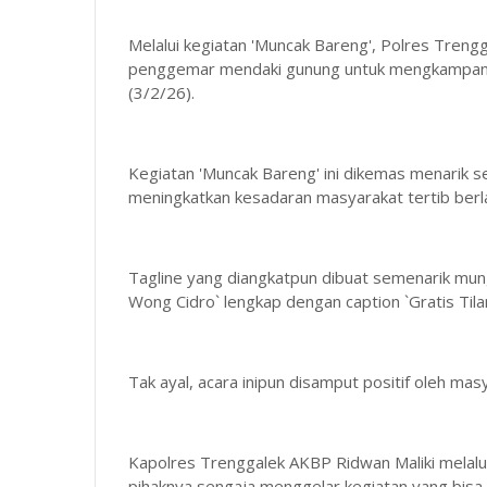
Melalui kegiatan 'Muncak Bareng', Polres Tren
penggemar mendaki gunung untuk mengkampany
(3/2/26).
Kegiatan 'Muncak Bareng' ini dikemas menarik s
meningkatkan kesadaran masyarakat tertib berlal
Tagline yang diangkatpun dibuat semenarik mung
Wong Cidro` lengkap dengan caption `Gratis Tila
Tak ayal, acara inipun disamput positif oleh ma
Kapolres Trenggalek AKBP Ridwan Maliki melal
pihaknya sengaja menggelar kegiatan yang bisa 