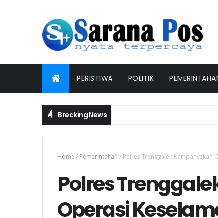
PERISTIWA
POLITIK
PEMERINTAHA
Breaking News
Home
/
Pemerintahan
/
Polres Trenggalek Kampanyekan O
Polres Trenggal
Operasi Keselam