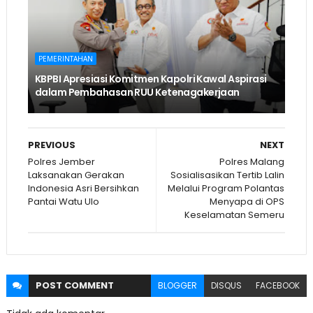
PEMERINTAHAN
KBPBI Apresiasi Komitmen Kapolri Kawal Aspirasi
dalam Pembahasan RUU Ketenagakerjaan
PREVIOUS
NEXT
Polres Jember
Polres Malang
Laksanakan Gerakan
Sosialisasikan Tertib Lalin
Indonesia Asri Bersihkan
Melalui Program Polantas
Pantai Watu Ulo
Menyapa di OPS
Keselamatan Semeru
POST
COMMENT
BLOGGER
DISQUS
FACEBOOK