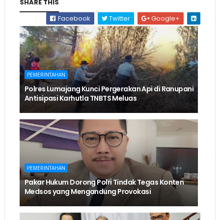
SHARE THIS
Facebook
Twitter
Google+
PEMERINTAHAN
Polres Lumajang Kunci Pergerakan Api di Ranupani
Antisipasi Karhutla TNBTS Meluas
PEMERINTAHAN
Pakar Hukum Dorong Polri Tindak Tegas Konten
Medsos yang Mengandung Provokasi