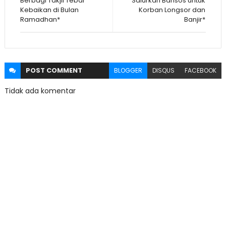
Berbagi Takjil Tebar
Salurkan Bansos untuk
Kebaikan di Bulan
Korban Longsor dan
Ramadhan*
Banjir*
POST
COMMENT
BLOGGER
DISQUS
FACEBOOK
Tidak ada komentar