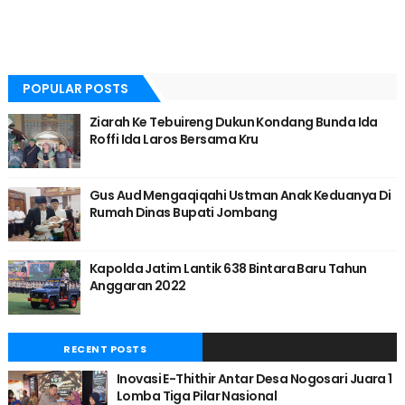
POPULAR POSTS
Ziarah Ke Tebuireng Dukun Kondang Bunda Ida
Roffi Ida Laros Bersama Kru
Gus Aud Mengaqiqahi Ustman Anak Keduanya Di
Rumah Dinas Bupati Jombang
Kapolda Jatim Lantik 638 Bintara Baru Tahun
Anggaran 2022
RECENT POSTS
Inovasi E-Thithir Antar Desa Nogosari Juara 1
Lomba Tiga Pilar Nasional