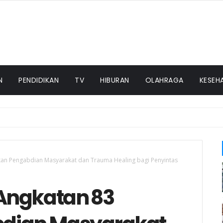
N
PENDIDIKAN
TV
HIBURAN
OLAHRAGA
KESEH
kan Pengabdian Masyarakat dan Trauma Healing bagi Penyintas
Angkatan 83