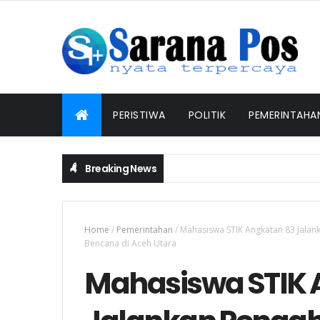
PERISTIWA
POLITIK
PEMERINTAHA
Breaking News
Home
/
Pemerintahan
/
Mahasiswa STIK Angkatan 83 Jalan
Bencana di Aceh Utara
Mahasiswa STIK 