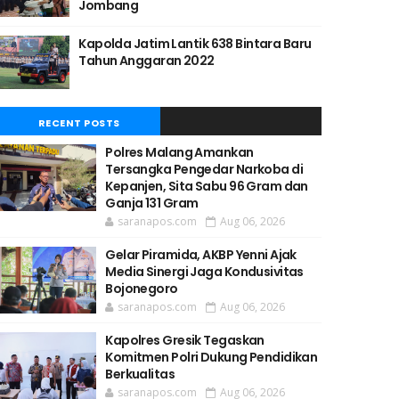
Jombang
Kapolda Jatim Lantik 638 Bintara Baru
Tahun Anggaran 2022
RECENT POSTS
Polres Malang Amankan
Tersangka Pengedar Narkoba di
Kepanjen, Sita Sabu 96 Gram dan
Ganja 131 Gram
saranapos.com
Aug 06, 2026
Gelar Piramida, AKBP Yenni Ajak
Media Sinergi Jaga Kondusivitas
Bojonegoro
saranapos.com
Aug 06, 2026
Kapolres Gresik Tegaskan
Komitmen Polri Dukung Pendidikan
Berkualitas
saranapos.com
Aug 06, 2026