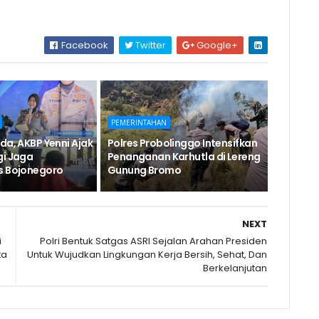
Facebook
Twitter
Google+
PEMERINTAHAN
da, AKBP Yenni Ajak
Polres Probolinggo Intensifkan
gi Jaga
Penanganan Karhutla di Lereng
s Bojonegoro
Gunung Bromo
NEXT
i
Polri Bentuk Satgas ASRI Sejalan Arahan Presiden
ta
Untuk Wujudkan Lingkungan Kerja Bersih, Sehat, Dan
Berkelanjutan