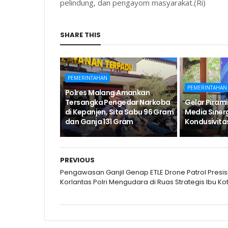
pelindung, dan pengayom masyarakat.(Ri)
SHARE THIS
PEMERINTAHAN
PEMERINTAHAN
Polres Malang Amankan
Tersangka Pengedar Narkoba
Gelar Pirami
di Kepanjen, Sita Sabu 96 Gram
Media Siner
dan Ganja 131 Gram
Kondusivita
PREVIOUS
Pengawasan Ganjil Genap ETLE Drone Patrol Presis
Korlantas Polri Mengudara di Ruas Strategis Ibu Ko