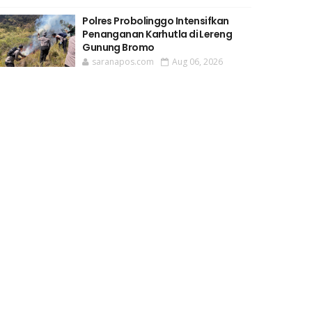
Polres Probolinggo Intensifkan
Penanganan Karhutla di Lereng
Gunung Bromo
saranapos.com
Aug 06, 2026