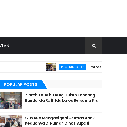
ATAN
Polres Malang Amankan
PEMERINTAHAN
POPULAR POSTS
Ziarah Ke Tebuireng Dukun Kondang
Bunda Ida Roffi Ida Laros Bersama Kru
Gus Aud Mengaqiqahi Ustman Anak
Keduanya Di Rumah Dinas Bupati