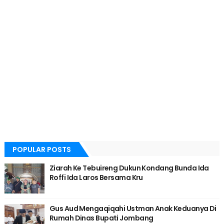
POPULAR POSTS
Ziarah Ke Tebuireng Dukun Kondang Bunda Ida
Roffi Ida Laros Bersama Kru
Gus Aud Mengaqiqahi Ustman Anak Keduanya Di
Rumah Dinas Bupati Jombang