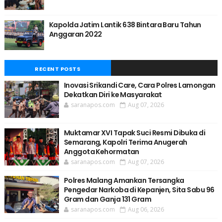
Kapolda Jatim Lantik 638 Bintara Baru Tahun
Anggaran 2022
RECENT POSTS
Inovasi Srikandi Care, Cara Polres Lamongan
Dekatkan Diri ke Masyarakat
saranapos.com
Aug 07, 2026
Muktamar XVI Tapak Suci Resmi Dibuka di
Semarang, Kapolri Terima Anugerah
Anggota Kehormatan
saranapos.com
Aug 07, 2026
Polres Malang Amankan Tersangka
Pengedar Narkoba di Kepanjen, Sita Sabu 96
Gram dan Ganja 131 Gram
saranapos.com
Aug 06, 2026