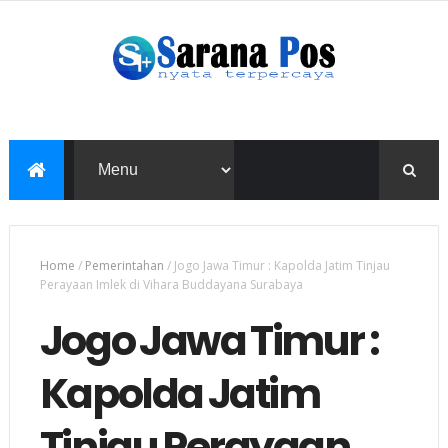
Home
/
Pemerintahan
/
Jogo Jawa Timur : Kapolda Jatim Tinjau
Perayaan Imlek di Vihara Buddayana Surabaya
Jogo Jawa Timur :
Kapolda Jatim
Tinjau Perayaan