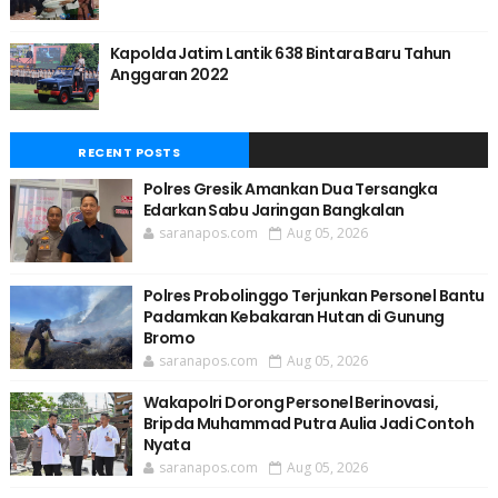
Kapolda Jatim Lantik 638 Bintara Baru Tahun
Anggaran 2022
RECENT POSTS
Polres Gresik Amankan Dua Tersangka
Edarkan Sabu Jaringan Bangkalan
saranapos.com
Aug 05, 2026
Polres Probolinggo Terjunkan Personel Bantu
Padamkan Kebakaran Hutan di Gunung
Bromo
saranapos.com
Aug 05, 2026
Wakapolri Dorong Personel Berinovasi,
Bripda Muhammad Putra Aulia Jadi Contoh
Nyata
saranapos.com
Aug 05, 2026