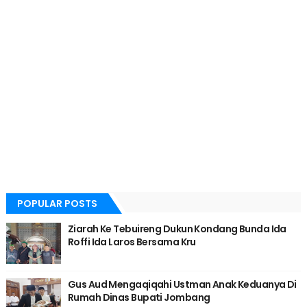
POPULAR POSTS
Ziarah Ke Tebuireng Dukun Kondang Bunda Ida
Roffi Ida Laros Bersama Kru
Gus Aud Mengaqiqahi Ustman Anak Keduanya Di
Rumah Dinas Bupati Jombang