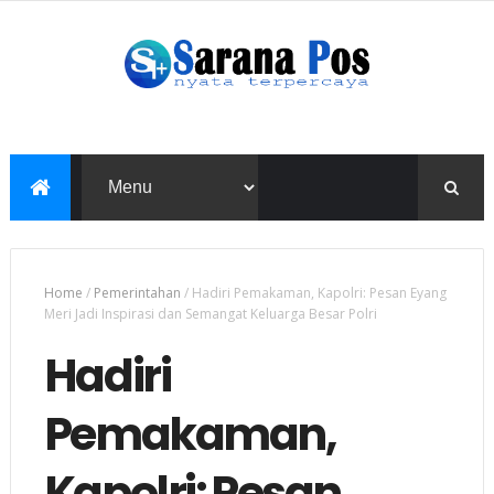
Home
/
Pemerintahan
/
Hadiri Pemakaman, Kapolri: Pesan Eyang
Meri Jadi Inspirasi dan Semangat Keluarga Besar Polri
Hadiri
Pemakaman,
Kapolri: Pesan