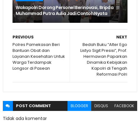
Wakapolri Dorong Personel Berinovasi, Bripda
Muhammad Putra Aulia Jadi Contoh Nyata
PREVIOUS
NEXT
Polres Pamekasan Beri
Bedah Buku “Alter Ego
Bantuan Obat dan
Listyo Sigit Presisi”, Prof.
Layanan Kesehatan Untuk
Hermawan Paparkan
Warga Terdampak
Dinamika Kebijakan
Longsor di Pasean
Kapolri di Tengah
Reformasi Polri
POST
COMMENT
BLOGGER
DISQUS
FACEBOOK
Tidak ada komentar