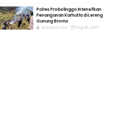
Polres Probolinggo Intensifkan
Penanganan Karhutla di Lereng
Gunung Bromo
saranapos.com
Aug 06, 2026