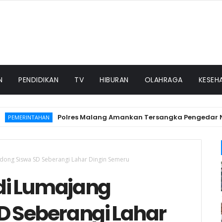
N
PENDIDIKAN
TV
HIBURAN
OLAHRAGA
KESEH
Polres Malang Amankan Tersangka Pengedar Narkob
MERINTAHAN
ndong Siswa SD Seberangi Lahar Dingin Semeru
i di Lumajang
D Seberangi Lahar