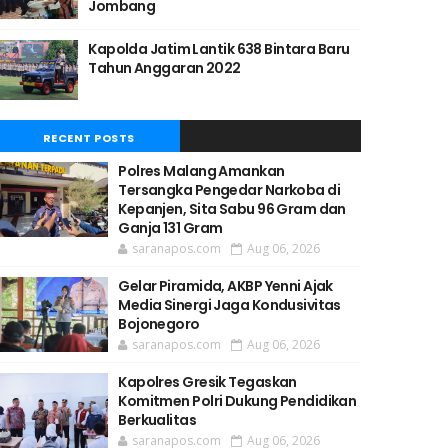
Jombang
Kapolda Jatim Lantik 638 Bintara Baru
Tahun Anggaran 2022
RECENT POSTS
Polres Malang Amankan
Tersangka Pengedar Narkoba di
Kepanjen, Sita Sabu 96 Gram dan
Ganja 131 Gram
saranapos.com
Aug 06, 2026
Gelar Piramida, AKBP Yenni Ajak
Media Sinergi Jaga Kondusivitas
Bojonegoro
saranapos.com
Aug 06, 2026
Kapolres Gresik Tegaskan
Komitmen Polri Dukung Pendidikan
Berkualitas
saranapos.com
Aug 06, 2026