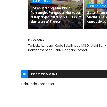
PEMERINTAHAN
PEMERINTAHAN
Polres Malang Amankan
Tersangka Pengedar Narkoba
Gelar Pirami
di Kepanjen, Sita Sabu 96 Gram
Media Siner
dan Ganja 131 Gram
Kondusivita
PREVIOUS
Terbukti Langgar Kode Etik, Bripda MS Dijatuhi Sank
Pemberhentian Tidak Dengan Hormat
POST
COMMENT
Tidak ada komentar