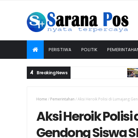
PERISTIWA
POLITIK
PEMERINTAHA
Breaking News
PE
 Dalam Rangka Mendukung Ketahanan Pangan
Home
/
Pemerintahan
/
Aksi Heroik Polisi di Lumajang Ge
Aksi Heroik Polis
Gendong Siswa S