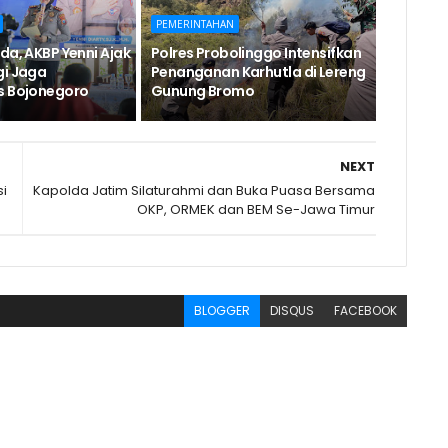
PEMERINTAHAN
da, AKBP Yenni Ajak
Polres Probolinggo Intensifkan
gi Jaga
Penanganan Karhutla di Lereng
s Bojonegoro
Gunung Bromo
NEXT
si
Kapolda Jatim Silaturahmi dan Buka Puasa Bersama
OKP, ORMEK dan BEM Se-Jawa Timur
BLOGGER
DISQUS
FACEBOOK