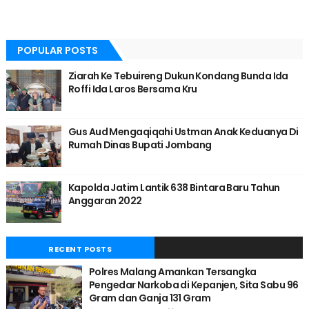
POPULAR POSTS
Ziarah Ke Tebuireng Dukun Kondang Bunda Ida
Roffi Ida Laros Bersama Kru
Gus Aud Mengaqiqahi Ustman Anak Keduanya Di
Rumah Dinas Bupati Jombang
Kapolda Jatim Lantik 638 Bintara Baru Tahun
Anggaran 2022
RECENT POSTS
Polres Malang Amankan Tersangka
Pengedar Narkoba di Kepanjen, Sita Sabu 96
Gram dan Ganja 131 Gram