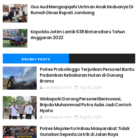
Gus Aud Mengaqiqahi Ustman Anak Keduanya Di
Rumah Dinas Bupati Jombang
Kapolda Jatim Lantik 638 Bintara Baru Tahun
Anggaran 2022
RECENT POSTS
Polres Probolinggo Terjunkan Personel Bantu
Padamkan Kebakaran Hutan di Gunung
Bromo
saranapos.com
Aug 05, 2026
Wakapolri Dorong Personel Berinovasi,
Bripda Muhammad Putra Aulia Jadi Contoh
Nyata
saranapos.com
Aug 05, 2026
Polres Mojokerto Imbau Masyarakat Tidak
Gunakan Sepeda Listrik di Jalan Raya