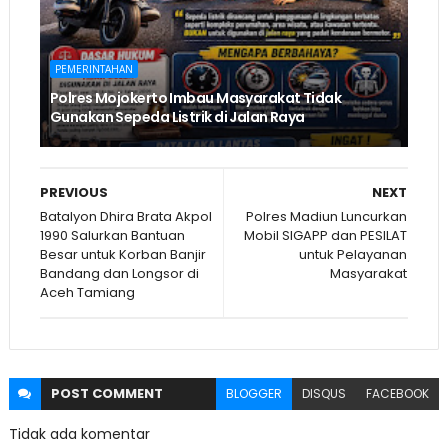
PEMERINTAHAN
Polres Mojokerto Imbau Masyarakat Tidak
Gunakan Sepeda Listrik di Jalan Raya
PREVIOUS
NEXT
Batalyon Dhira Brata Akpol
Polres Madiun Luncurkan
1990 Salurkan Bantuan
Mobil SIGAPP dan PESILAT
Besar untuk Korban Banjir
untuk Pelayanan
Bandang dan Longsor di
Masyarakat
Aceh Tamiang
POST
COMMENT
BLOGGER
DISQUS
FACEBOOK
Tidak ada komentar