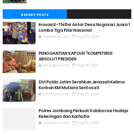
RECENT POSTS
Inovasi E-Thithir Antar Desa Nogosari Juara 1
Lomba Tiga Pilar Nasional
saranapos.com
Aug 06, 2026
PENGGANTIAN KAPOLRI "KOMPETENSI
ABSOLUT PRESIDEN
saranapos.com
Aug 06, 2026
DVI Polda Jatim Serahkan Jenazah Kelima
Korban KM Mutiara Sentosa II
saranapos.com
Aug 06, 2026
Polres Jombang Perkuat Kolaborasi Hadapi
Kekeringan dan Karhutla
saranapos.com
Aug 06, 2026