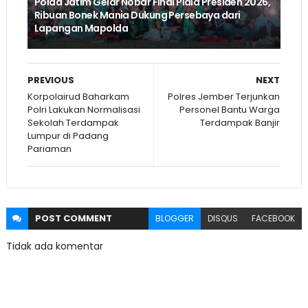
Polda Jatim Gelar Nobar Final Piala Presiden 2026,
Ribuan Bonek Mania Dukung Persebaya dari
Lapangan Mapolda
PREVIOUS
NEXT
Korpolairud Baharkam
Polres Jember Terjunkan
Polri Lakukan Normalisasi
Personel Bantu Warga
Sekolah Terdampak
Terdampak Banjir
Lumpur di Padang
Pariaman
POST
COMMENT
BLOGGER
DISQUS
FACEBOOK
Tidak ada komentar