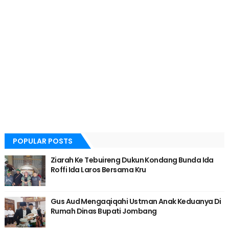
POPULAR POSTS
Ziarah Ke Tebuireng Dukun Kondang Bunda Ida
Roffi Ida Laros Bersama Kru
Gus Aud Mengaqiqahi Ustman Anak Keduanya Di
Rumah Dinas Bupati Jombang