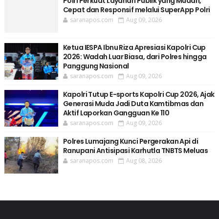
Polri Perkuat Layanan Publik yang Mudah,
Cepat dan Responsif melalui SuperApp Polri
saranapos.com
Aug 09, 2026
Ketua IESPA Ibnu Riza Apresiasi Kapolri Cup
2026: Wadah Luar Biasa, dari Polres hingga
Panggung Nasional
saranapos.com
Aug 09, 2026
Kapolri Tutup E-sports Kapolri Cup 2026, Ajak
Generasi Muda Jadi Duta Kamtibmas dan
Aktif Laporkan Gangguan Ke 110
saranapos.com
Aug 09, 2026
Polres Lumajang Kunci Pergerakan Api di
Ranupani Antisipasi Karhutla TNBTS Meluas
saranapos.com
Aug 08, 2026