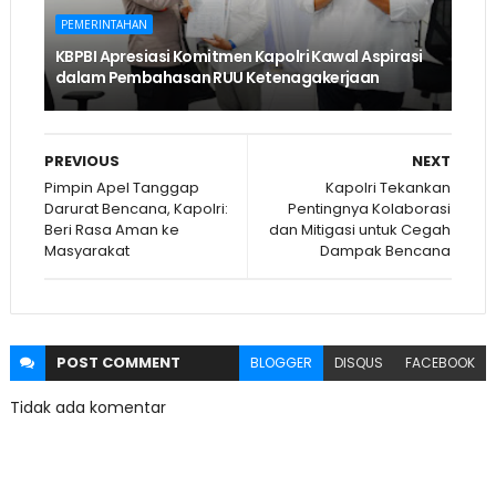
PEMERINTAHAN
KBPBI Apresiasi Komitmen Kapolri Kawal Aspirasi
dalam Pembahasan RUU Ketenagakerjaan
PREVIOUS
NEXT
Pimpin Apel Tanggap
Kapolri Tekankan
Darurat Bencana, Kapolri:
Pentingnya Kolaborasi
Beri Rasa Aman ke
dan Mitigasi untuk Cegah
Masyarakat
Dampak Bencana
POST
COMMENT
BLOGGER
DISQUS
FACEBOOK
Tidak ada komentar