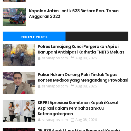
Kapolda Jatim Lantik 638 Bintara Baru Tahun
Anggaran 2022
RECENT POSTS
Polres Lumajang Kunci Pergerakan Api di
Ranupani Antisipasi Karhutla TNBTS Meluas
saranapos.com
Aug 08, 2026
Pakar Hukum Dorong Polri Tindak Tegas
Konten Medsos yang Mengandung Provokasi
saranapos.com
Aug 08, 2026
KBPBI Apresiasi Komitmen Kapolri Kawal
Aspirasi dalam Pembahasan RUU
Ketenagakerjaan
saranapos.com
Aug 08, 2026
35.936 Anak Muda Main Bareng di Kapolri