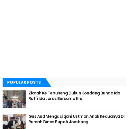
POPULAR POSTS
Ziarah Ke Tebuireng Dukun Kondang Bunda Ida
Roffi Ida Laros Bersama Kru
Gus Aud Mengaqiqahi Ustman Anak Keduanya Di
Rumah Dinas Bupati Jombang