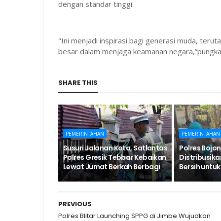
dengan standar tinggi.
"Ini menjadi inspirasi bagi generasi muda, te
besar dalam menjaga keamanan negara,”pungkas
SHARE THIS
PEMERINTAHAN
PEMERINTAHAN
Susuri Jalanan Kota, Satlantas
Polres Bojo
Polres Gresik Tebbar Kebaikan
Distribusikan
Lewat Jumat Berkah Berbagi
Bersih unt
PREVIOUS
Polres Blitar Launching SPPG di Jimbe Wujudkan