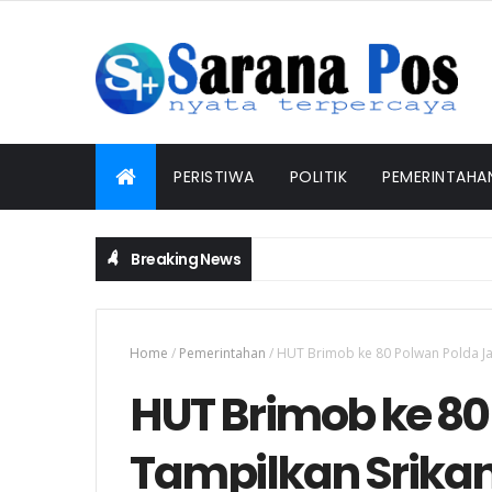
PERISTIWA
POLITIK
PEMERINTAHA
Breaking News
Home
/
Pemerintahan
/
HUT Brimob ke 80 Polwan Polda Ja
HUT Brimob ke 80
Tampilkan Srika