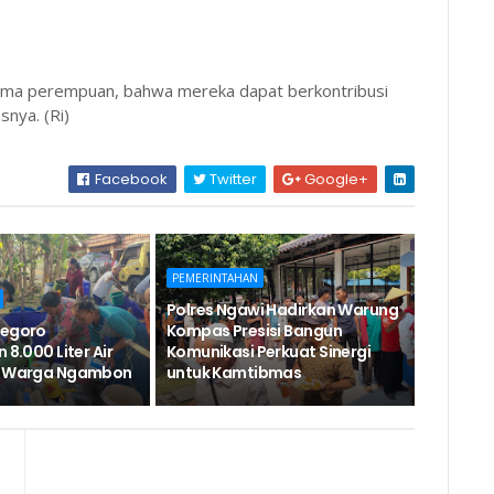
rutama perempuan, bahwa mereka dapat berkontribusi
nya. (Ri)
Facebook
Twitter
Google+
PEMERINTAHAN
Polres Ngawi Hadirkan Warung
negoro
Kompas Presisi Bangun
 8.000 Liter Air
Komunikasi Perkuat Sinergi
uk Warga Ngambon
untuk Kamtibmas