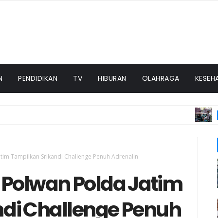
N
PENDIDIKAN
TV
HIBURAN
OLAHRAGA
KESEH
PEMER
tim Tampilkan Srikandi Challenge Penuh Adrenalin
 Polwan Polda Jatim
ndi Challenge Penuh