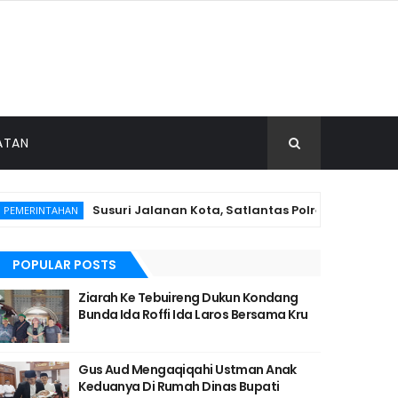
ATAN
Susuri Jalanan Kota, Satlantas Polres Gresik Tebbar 
INTAHAN
POPULAR POSTS
Ziarah Ke Tebuireng Dukun Kondang
Bunda Ida Roffi Ida Laros Bersama Kru
Gus Aud Mengaqiqahi Ustman Anak
Keduanya Di Rumah Dinas Bupati