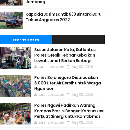
Jombang
Kapolda Jatim Lantik 638 Bintara Baru
Tahun Anggaran 2022
RECENT POSTS
Susuri Jalanan Kota, Satlantas
Polres Gresik Tebbar Kebaikan
Lewat Jumat Berkah Berbagi
saranapos.com
Aug 08, 2026
Polres Bojonegoro Distribusikan
8.000 Liter Air Bersih untuk Warga
Ngambon
saranapos.com
Aug 08, 2026
Polres Ngawi Hadirkan Warung
Kompas Presisi Bangun Komunikasi
Perkuat Sinergi untuk Kamtibmas
saranapos.com
Aug 08, 2026