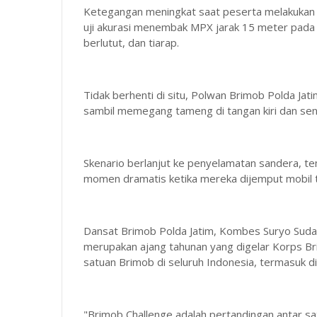
Ketegangan meningkat saat peserta melakukan 
uji akurasi menembak MPX jarak 15 meter pada 6
berlutut, dan tiarap.
Tidak berhenti di situ, Polwan Brimob Polda Ja
sambil memegang tameng di tangan kiri dan sen
Skenario berlanjut ke penyelamatan sandera, tem
momen dramatis ketika mereka dijemput mobil t
Dansat Brimob Polda Jatim, Kombes Suryo Sud
merupakan ajang tahunan yang digelar Korps Br
satuan Brimob di seluruh Indonesia, termasuk d
"Brimob Challenge adalah pertandingan antar sa