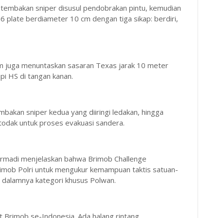
tembakan sniper disusul pendobrakan pintu, kemudian
 plate berdiameter 10 cm dengan tiga sikap: berdiri,
tim juga menuntaskan sasaran Texas jarak 10 meter
pi HS di tangan kanan.
bakan sniper kedua yang diiringi ledakan, hingga
odak untuk proses evakuasi sandera.
armadi menjelaskan bahwa Brimob Challenge
imob Polri untuk mengukur kemampuan taktis satuan-
i dalamnya kategori khusus Polwan.
t Brimob se-Indonesia. Ada halang rintang,