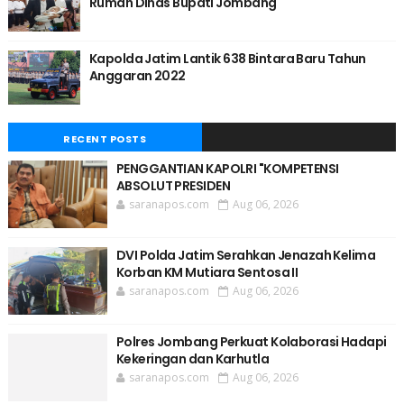
Rumah Dinas Bupati Jombang
Kapolda Jatim Lantik 638 Bintara Baru Tahun
Anggaran 2022
RECENT POSTS
PENGGANTIAN KAPOLRI "KOMPETENSI
ABSOLUT PRESIDEN
saranapos.com
Aug 06, 2026
DVI Polda Jatim Serahkan Jenazah Kelima
Korban KM Mutiara Sentosa II
saranapos.com
Aug 06, 2026
Polres Jombang Perkuat Kolaborasi Hadapi
Kekeringan dan Karhutla
saranapos.com
Aug 06, 2026