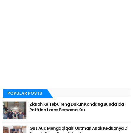
POPULAR POSTS
Ziarah Ke Tebuireng Dukun Kondang Bunda Ida
Roffi Ida Laros Bersama Kru
Gus Aud Mengaqiqahi Ustman Anak Keduanya Di