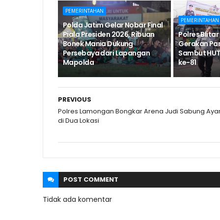
PEMERINTAHAN
PEMERINTAHAN
Polda Jatim Gelar Nobar Final
Piala Presiden 2026, Ribuan
Polres Blita
Bonek Mania Dukung
Gerakan Pa
Persebaya dari Lapangan
Sambut HUT
Mapolda
ke-81
PREVIOUS
Polres Lamongan Bongkar Arena Judi Sabung Ay
di Dua Lokasi
POST
COMMENT
Tidak ada komentar