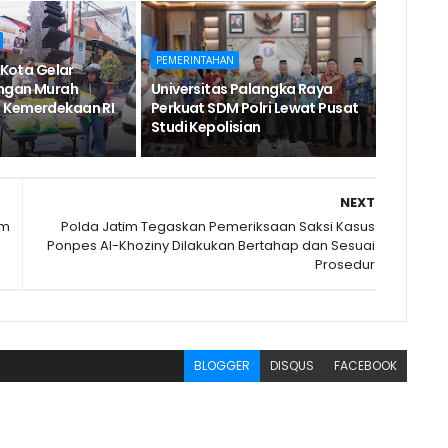
PEMERINTAHAN
r Kota Gelar
ngan Murah
Universitas Palangka Raya
 Kemerdekaan RI
Perkuat SDM Polri Lewat Pusat
Studi Kepolisian
NEXT
am
Polda Jatim Tegaskan Pemeriksaan Saksi Kasus
Ponpes Al-Khoziny Dilakukan Bertahap dan Sesuai
Prosedur
BLOGGER
DISQUS
FACEBOOK