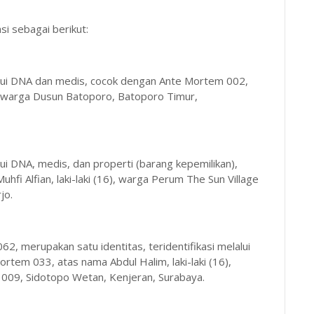
i sebagai berikut:
alui DNA dan medis, cocok dengan Ante Mortem 002,
5), warga Dusun Batoporo, Batoporo Timur,
ui DNA, medis, dan properti (barang kepemilikan),
i Alfian, laki-laki (16), warga Perum The Sun Village
jo.
, merupakan satu identitas, teridentifikasi melalui
tem 033, atas nama Abdul Halim, laki-laki (16),
09, Sidotopo Wetan, Kenjeran, Surabaya.