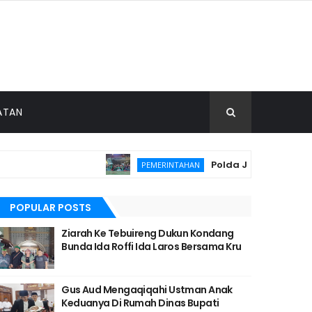
ATAN
Polda Jatim Gelar Nobar 
PEMERINTAHAN
POPULAR POSTS
Ziarah Ke Tebuireng Dukun Kondang
Bunda Ida Roffi Ida Laros Bersama Kru
Gus Aud Mengaqiqahi Ustman Anak
Keduanya Di Rumah Dinas Bupati