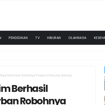
N
PENDIDIKAN
TV
HIBURAN
OLAHRAGA
KESEH
tifikasi 58 Korban Robohnya Ponpes Al Khoziny Sidoarjo
im Berhasil
Korban Robohnya