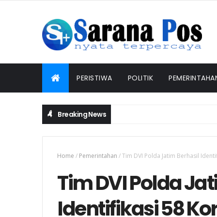
PERISTIWA
POLITIK
PEMERINTAHA
Breaking News
Home
/
Pemerintahan
/
Tim DVI Polda Jatim Berhasil Iden
Tim DVI Polda Jat
Identifikasi 58 