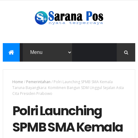
Home
/
Pemerintahan
/
Polri Launching SPMB SMA Kemala
Taruna Bayangkara: Komitmen Bangun SDM Unggul Sejalan Asta
Cita Presiden Prabowo
Polri Launching
SPMB SMA Kemala