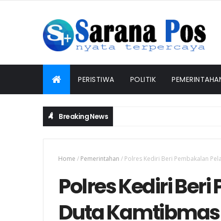
PERISTIWA
POLITIK
PEMERINTAHA
Breaking News
Home
/
Pemerintahan
/
Polres Kediri Beri Pembakalan Pe
Polres Kediri Ber
Duta Kamtibma