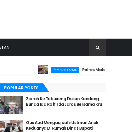
ATAN
Polres Malang Amankan Ter
PEMERINTAHAN
POPULAR POSTS
Ziarah Ke Tebuireng Dukun Kondang
Bunda Ida Roffi Ida Laros Bersama Kru
Gus Aud Mengaqiqahi Ustman Anak
Keduanya Di Rumah Dinas Bupati