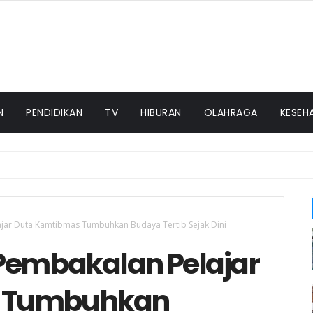
N
PENDIDIKAN
TV
HIBURAN
OLAHRAGA
KESEH
lajar Duta Kamtibmas Tumbuhkan Budaya Tertib Sejak Dini
i Pembakalan Pelajar
s Tumbuhkan