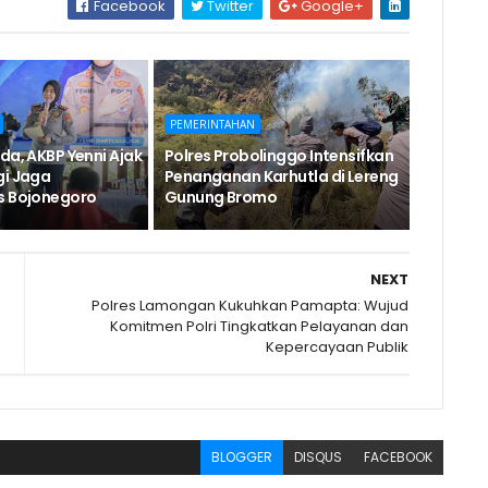
Facebook
Twitter
Google+
PEMERINTAHAN
da, AKBP Yenni Ajak
Polres Probolinggo Intensifkan
gi Jaga
Penanganan Karhutla di Lereng
s Bojonegoro
Gunung Bromo
NEXT
Polres Lamongan Kukuhkan Pamapta: Wujud
Komitmen Polri Tingkatkan Pelayanan dan
Kepercayaan Publik
BLOGGER
DISQUS
FACEBOOK