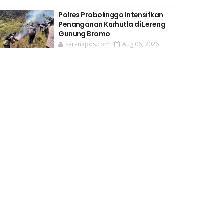
Polres Probolinggo Intensifkan
Penanganan Karhutla di Lereng
Gunung Bromo
saranapos.com
Aug 06, 2026