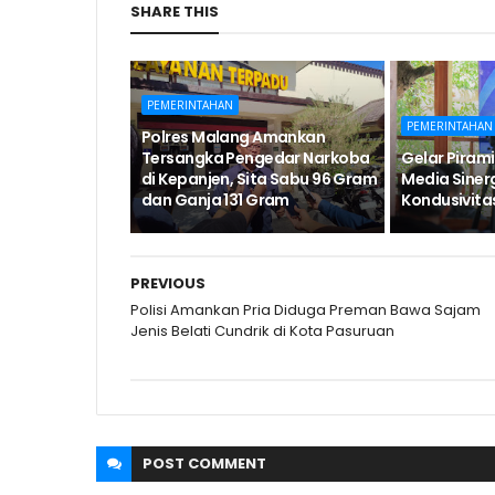
SHARE THIS
PEMERINTAHAN
PEMERINTAHAN
Polres Malang Amankan
Tersangka Pengedar Narkoba
Gelar Pirami
di Kepanjen, Sita Sabu 96 Gram
Media Siner
dan Ganja 131 Gram
Kondusivita
PREVIOUS
Polisi Amankan Pria Diduga Preman Bawa Sajam
Jenis Belati Cundrik di Kota Pasuruan
POST
COMMENT