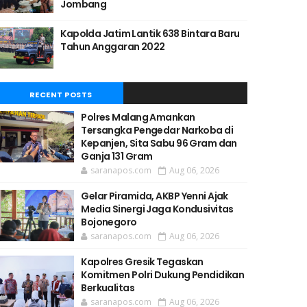
Jombang
Kapolda Jatim Lantik 638 Bintara Baru
Tahun Anggaran 2022
RECENT POSTS
Polres Malang Amankan
Tersangka Pengedar Narkoba di
Kepanjen, Sita Sabu 96 Gram dan
Ganja 131 Gram
saranapos.com
Aug 06, 2026
Gelar Piramida, AKBP Yenni Ajak
Media Sinergi Jaga Kondusivitas
Bojonegoro
saranapos.com
Aug 06, 2026
Kapolres Gresik Tegaskan
Komitmen Polri Dukung Pendidikan
Berkualitas
saranapos.com
Aug 06, 2026