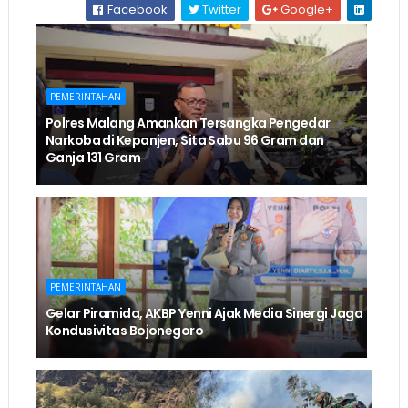
Facebook
Twitter
Google+
PEMERINTAHAN
Polres Malang Amankan Tersangka Pengedar
Narkoba di Kepanjen, Sita Sabu 96 Gram dan
Ganja 131 Gram
PEMERINTAHAN
Gelar Piramida, AKBP Yenni Ajak Media Sinergi Jaga
Kondusivitas Bojonegoro