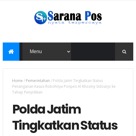
Home
/
Pemerintahan
/
Polda Jatim Tingkatkan Status
Penanganan Kasus Robohnya Ponpes Al Khoziny Sidoarjo ke
Tahap Penyidikan
Polda Jatim
Tingkatkan Status