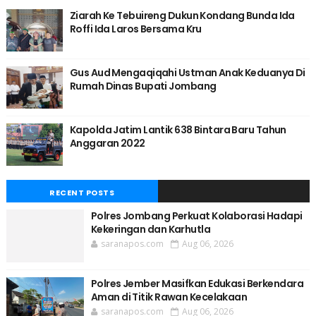
Ziarah Ke Tebuireng Dukun Kondang Bunda Ida
Roffi Ida Laros Bersama Kru
Gus Aud Mengaqiqahi Ustman Anak Keduanya Di
Rumah Dinas Bupati Jombang
Kapolda Jatim Lantik 638 Bintara Baru Tahun
Anggaran 2022
RECENT POSTS
Polres Jombang Perkuat Kolaborasi Hadapi
Kekeringan dan Karhutla
saranapos.com
Aug 06, 2026
Polres Jember Masifkan Edukasi Berkendara
Aman di Titik Rawan Kecelakaan
saranapos.com
Aug 06, 2026