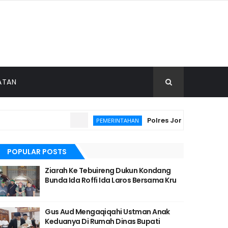
ATAN
Polres Jombang Perkuat Ko
PEMERINTAHAN
POPULAR POSTS
Ziarah Ke Tebuireng Dukun Kondang
Bunda Ida Roffi Ida Laros Bersama Kru
Gus Aud Mengaqiqahi Ustman Anak
Keduanya Di Rumah Dinas Bupati