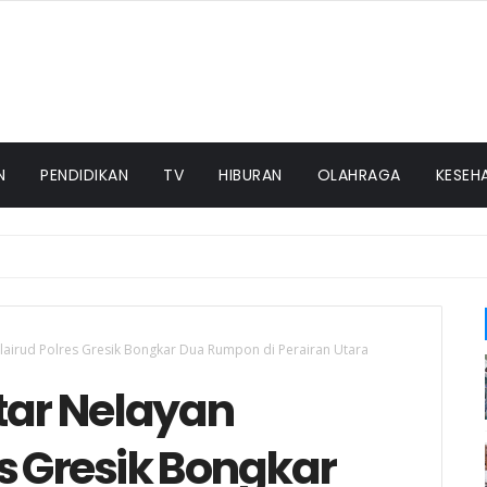
N
PENDIDIKAN
TV
HIBURAN
OLAHRAGA
KESEH
olairud Polres Gresik Bongkar Dua Rumpon di Perairan Utara
tar Nelayan
s Gresik Bongkar