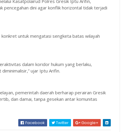
alui Kasatpolairud Polres Gresik Iptu Arifin,
encegahan dini agar konflik horizontal tidak terjadi
i konkret untuk mengatasi sengketa batas wilayah
eraktivitas dalam koridor hukum yang berlaku,
iminimalisir,” ujar Iptu Arifin.
 nelayan, pemerintah daerah berharap perairan Gresik
ertib, dan damai, tanpa gesekan antar komunitas
Facebook
Twitter
Google+