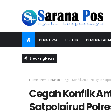
PERISTIWA
POLITIK
PEMERINTAHA
Breaking News
Home
/
Pemerintahan
/
Cegah Konflik Antar Nelayan Satp
Cegah Konflik An
Satpolairud Polre