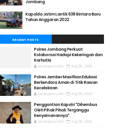
Jombang
Kapolda Jatim Lantik 638 Bintara Baru
Tahun Anggaran 2022
RECENT POSTS
Polres Jombang Perkuat
Kolaborasi Hadapi Kekeringan dan
Karhutla
saranapos.com
Aug 06, 2026
Polres Jember Masifkan Edukasi
Berkendara Aman di Titik Rawan
Kecelakaan
saranapos.com
Aug 06, 2026
Penggantian Kapolri "Dihembus
Oleh Pihak Pihak Terganggu
Kenyamanannya"
saranapos.com
Aug 06, 2026