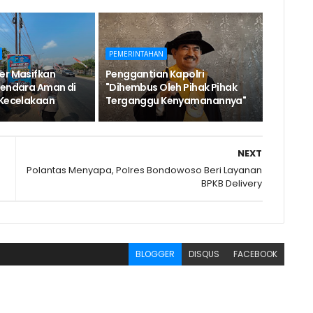
PEMERINTAHAN
er Masifkan
Penggantian Kapolri
kendara Aman di
"Dihembus Oleh Pihak Pihak
 Kecelakaan
Terganggu Kenyamanannya"
NEXT
Polantas Menyapa, Polres Bondowoso Beri Layanan
BPKB Delivery
BLOGGER
DISQUS
FACEBOOK