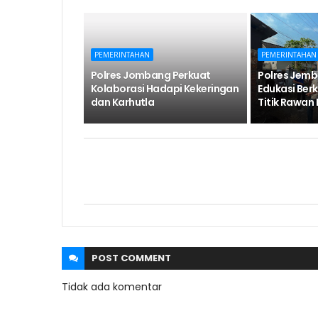
PEMERINTAHAN
PEMERINTAHAN
Polres Jombang Perkuat
Polres Jemb
Kolaborasi Hadapi Kekeringan
Edukasi Ber
dan Karhutla
Titik Rawan
POST
COMMENT
Tidak ada komentar