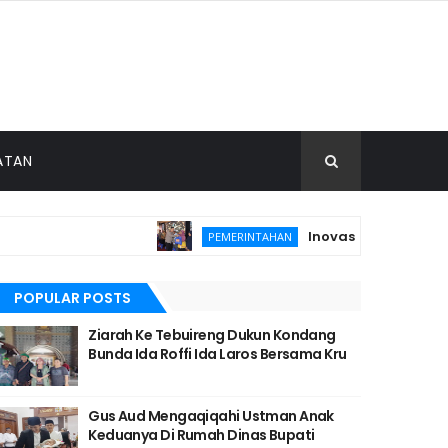
ATAN
Inovasi E-Thithir Antar 
PEMERINTAHAN
POPULAR POSTS
Ziarah Ke Tebuireng Dukun Kondang
Bunda Ida Roffi Ida Laros Bersama Kru
Gus Aud Mengaqiqahi Ustman Anak
Keduanya Di Rumah Dinas Bupati