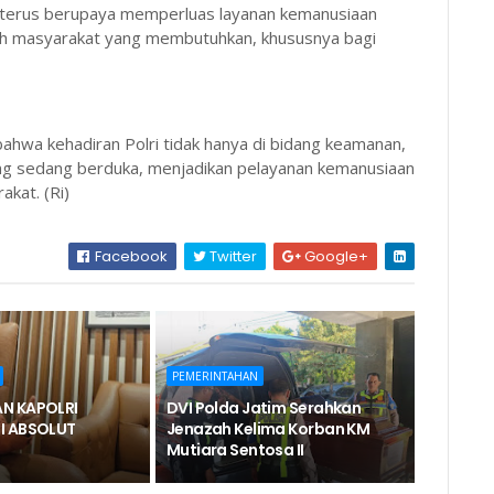
terus berupaya memperluas layanan kemanusiaan
leh masyarakat yang membutuhkan, khususnya bagi
 bahwa kehadiran Polri tidak hanya di bidang keamanan,
ng sedang berduka, menjadikan pelayanan kemanusiaan
kat. (Ri)
Facebook
Twitter
Google+
PEMERINTAHAN
N KAPOLRI
DVI Polda Jatim Serahkan
I ABSOLUT
Jenazah Kelima Korban KM
Mutiara Sentosa II