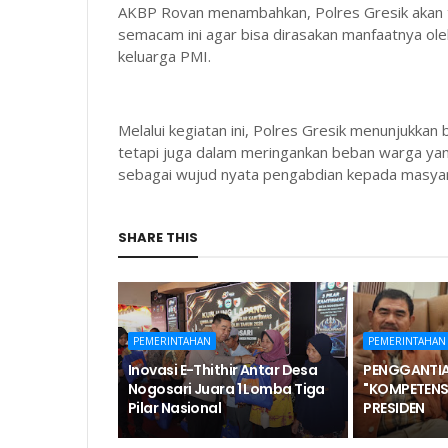
AKBP Rovan menambahkan, Polres Gresik akan 
semacam ini agar bisa dirasakan manfaatnya o
keluarga PMI.
Melalui kegiatan ini, Polres Gresik menunjukkan
tetapi juga dalam meringankan beban warga ya
sebagai wujud nyata pengabdian kepada masyara
SHARE THIS
PEMERINTAHAN
PEMERINTAHAN
Inovasi E-Thithir Antar Desa
PENGGANTIA
Nogosari Juara 1 Lomba Tiga
"KOMPETENS
Pilar Nasional
PRESIDEN