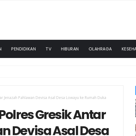
N
PENDIDIKAN
TV
HIBURAN
OLAHRAGA
KESEH
n di Titik Rawan Kecelakaan
tar Jenazah Pahlawan Devisa Asal Desa Lowayu ke Rumah Duka
olres Gresik Antar
n Devisa Asal Desa