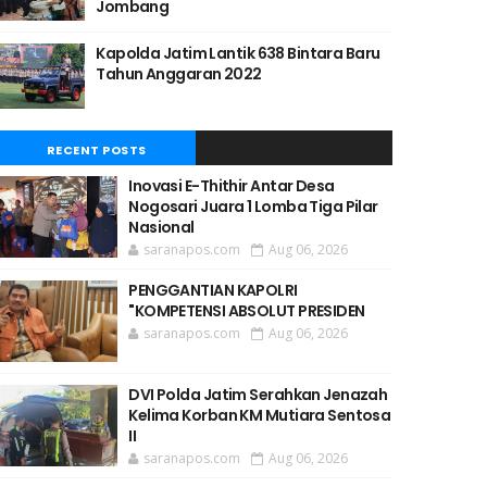
Jombang
Kapolda Jatim Lantik 638 Bintara Baru
Tahun Anggaran 2022
RECENT POSTS
Inovasi E-Thithir Antar Desa
Nogosari Juara 1 Lomba Tiga Pilar
Nasional
saranapos.com
Aug 06, 2026
PENGGANTIAN KAPOLRI
"KOMPETENSI ABSOLUT PRESIDEN
saranapos.com
Aug 06, 2026
DVI Polda Jatim Serahkan Jenazah
Kelima Korban KM Mutiara Sentosa
II
saranapos.com
Aug 06, 2026