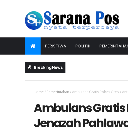
PERISTIWA
POLITIK
PEMERINTAHA
Breaking News
Polres Jember Masifkan Edukasi Berkendara Ama
PEMERINTAHAN
Home
/
Pemerintahan
/
Ambulans Gratis Polres Gresik An
Ambulans Gratis P
Jenazah Pahlawa