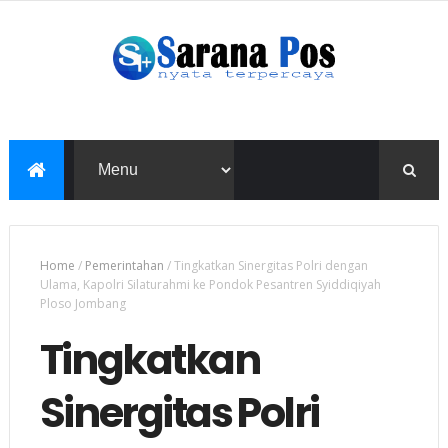
Home
/
Pemerintahan
/
Tingkatkan Sinergitas Polri dengan
Ulama, Kapolri Silaturahmi ke Pondok Pesantren Syiddiqiyah
Ploso Jombang
Tingkatkan
Sinergitas Polri