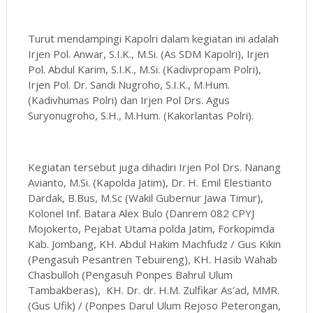
Turut mendampingi Kapolri dalam kegiatan ini adalah
Irjen Pol. Anwar, S.I.K., M.Si. (As SDM Kapolri), Irjen
Pol. Abdul Karim, S.I.K., M.Si. (Kadivpropam Polri),
Irjen Pol. Dr. Sandi Nugroho, S.I.K., M.Hum.
(Kadivhumas Polri) dan Irjen Pol Drs. Agus
Suryonugroho, S.H., M.Hum. (Kakorlantas Polri).
Kegiatan tersebut juga dihadiri Irjen Pol Drs. Nanang
Avianto, M.Si. (Kapolda Jatim), Dr. H. Emil Elestianto
Dardak, B.Bus, M.Sc (Wakil Gubernur Jawa Timur),
Kolonel Inf. Batara Alex Bulo (Danrem 082 CPYJ
Mojokerto, Pejabat Utama polda Jatim, Forkopimda
Kab. Jombang, KH. Abdul Hakim Machfudz / Gus Kikin
(Pengasuh Pesantren Tebuireng), KH. Hasib Wahab
Chasbulloh (Pengasuh Ponpes Bahrul Ulum
Tambakberas), KH. Dr. dr. H.M. Zulfikar As’ad, MMR.
(Gus Ufik) / (Ponpes Darul Ulum Rejoso Peterongan,