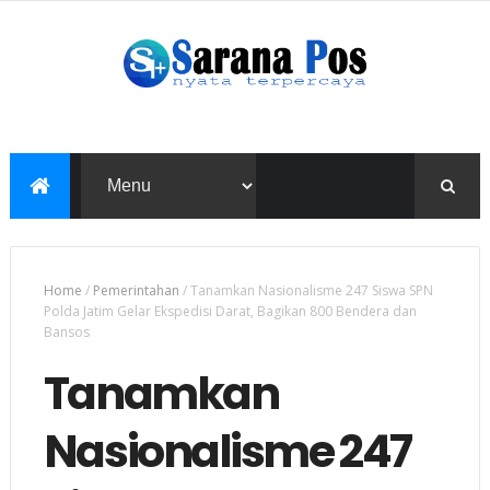
Home
/
Pemerintahan
/
Tanamkan Nasionalisme 247 Siswa SPN
Polda Jatim Gelar Ekspedisi Darat, Bagikan 800 Bendera dan
Bansos
Tanamkan
Nasionalisme 247