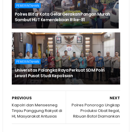
PEMERINTAHAN
Polres Blitar Kota Gelar Gerakan Pangan Murah
Sambut HUT Kemerdekaan RI ke-81
PEMERINTAHAN
Universitas Palangka Raya Perkuat SDM Polri
Lewat Pusat Studi Kepolisian
PREVIOUS
NEXT
Kapolri dan Mensesneg
Polres Ponorogo Ungkap
Tinjau Panggung Rakyat di
Produksi Obat Ilegal,
HI, Masyarakat Antusias
Ribuan Botol Diamankan