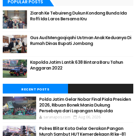
POPULAR POSTS
Ziarah Ke Tebuireng Dukun Kondang Bunda Ida
Roffi Ida Laros Bersama Kru
Gus Aud Mengaqiqahi Ustman Anak Keduanya Di
Rumah Dinas Bupati Jombang
Kapolda Jatim Lantik 638 Bintara Baru Tahun
Anggaran 2022
RECENT POSTS
Polda Jatim Gelar Nobar Final Piala Presiden
2026, Ribuan Bonek Mania Dukung
Persebaya dari Lapangan Mapolda
saranapos.com
Aug 06, 2026
Polres Blitar Kota Gelar Gerakan Pangan
Murah Sambut HUT Kemerdekaan RI ke-81