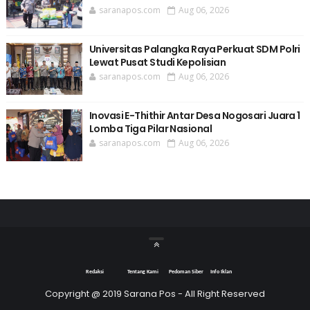
saranapos.com
Aug 06, 2026
Universitas Palangka Raya Perkuat SDM Polri
Lewat Pusat Studi Kepolisian
saranapos.com
Aug 06, 2026
Inovasi E-Thithir Antar Desa Nogosari Juara 1
Lomba Tiga Pilar Nasional
saranapos.com
Aug 06, 2026
Redaksi
Tentang Kami
Pedoman Siber
Info Iklan
Copyright @ 2019 Sarana Pos - All Right Reserved