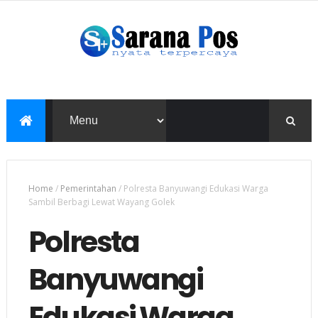
Home
/
Pemerintahan
/
Polresta Banyuwangi Edukasi Warga
Sambil Berbagi Lewat Wayang Golek
Polresta
Banyuwangi
Edukasi Warga