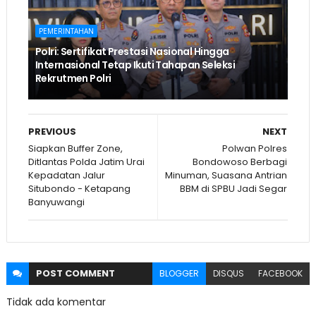
PEMERINTAHAN
Polri: Sertifikat Prestasi Nasional Hingga
Internasional Tetap Ikuti Tahapan Seleksi
Rekrutmen Polri
PREVIOUS
NEXT
Siapkan Buffer Zone,
Polwan Polres
Ditlantas Polda Jatim Urai
Bondowoso Berbagi
Kepadatan Jalur
Minuman, Suasana Antrian
Situbondo - Ketapang
BBM di SPBU Jadi Segar
Banyuwangi
POST
COMMENT
BLOGGER
DISQUS
FACEBOOK
Tidak ada komentar