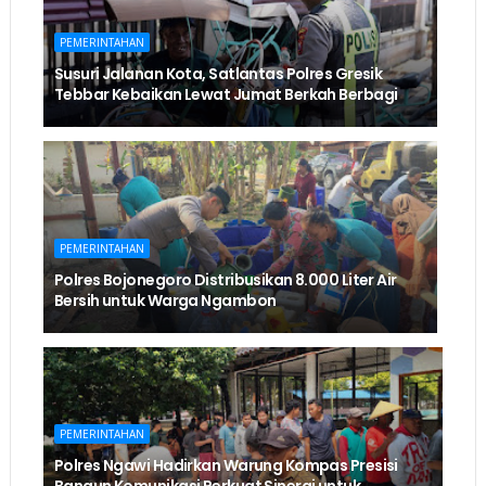
PEMERINTAHAN
Susuri Jalanan Kota, Satlantas Polres Gresik
Tebbar Kebaikan Lewat Jumat Berkah Berbagi
PEMERINTAHAN
Polres Bojonegoro Distribusikan 8.000 Liter Air
Bersih untuk Warga Ngambon
PEMERINTAHAN
Polres Ngawi Hadirkan Warung Kompas Presisi
Bangun Komunikasi Perkuat Sinergi untuk