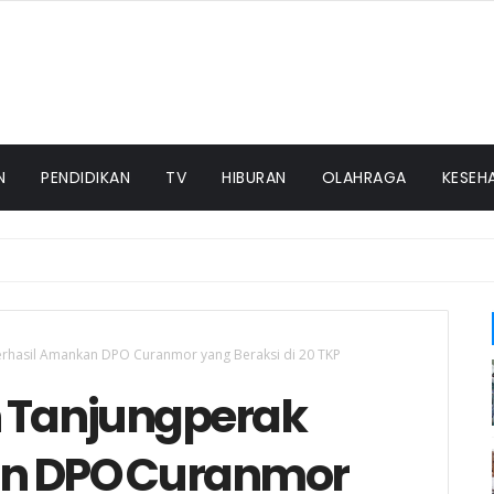
N
PENDIDIKAN
TV
HIBURAN
OLAHRAGA
KESEH
emarang, Kapolri Terima Anugerah Anggota Kehormatan
erhasil Amankan DPO Curanmor yang Beraksi di 20 TKP
n Tanjungperak
an DPO Curanmor