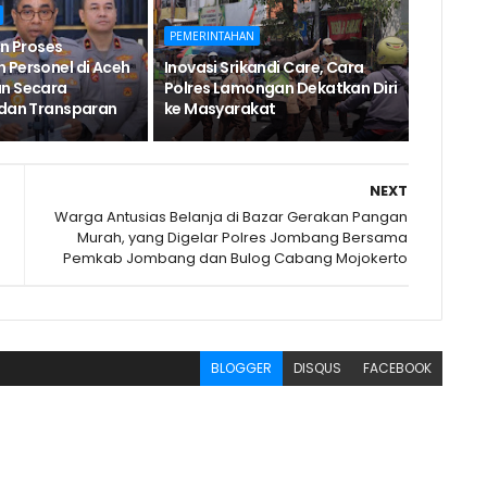
PEMERINTAHAN
an Proses
 Personel di Aceh
Inovasi Srikandi Care, Cara
an Secara
Polres Lamongan Dekatkan Diri
 dan Transparan
ke Masyarakat
NEXT
Warga Antusias Belanja di Bazar Gerakan Pangan
Murah, yang Digelar Polres Jombang Bersama
Pemkab Jombang dan Bulog Cabang Mojokerto
BLOGGER
DISQUS
FACEBOOK