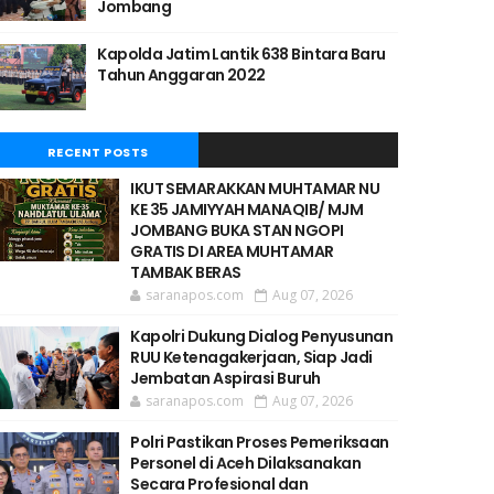
Jombang
Kapolda Jatim Lantik 638 Bintara Baru
Tahun Anggaran 2022
RECENT POSTS
IKUT SEMARAKKAN MUHTAMAR NU
KE 35 JAMIYYAH MANAQIB/ MJM
JOMBANG BUKA STAN NGOPI
GRATIS DI AREA MUHTAMAR
TAMBAK BERAS
saranapos.com
Aug 07, 2026
Kapolri Dukung Dialog Penyusunan
RUU Ketenagakerjaan, Siap Jadi
Jembatan Aspirasi Buruh
saranapos.com
Aug 07, 2026
Polri Pastikan Proses Pemeriksaan
Personel di Aceh Dilaksanakan
Secara Profesional dan