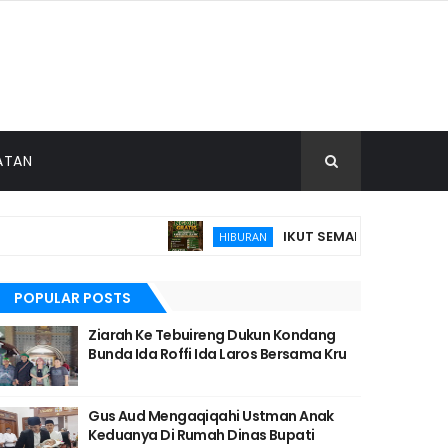
ATAN
IKUT SEMARAKKAN MUHTAMA
HIBURAN
POPULAR POSTS
Ziarah Ke Tebuireng Dukun Kondang
Bunda Ida Roffi Ida Laros Bersama Kru
Gus Aud Mengaqiqahi Ustman Anak
Keduanya Di Rumah Dinas Bupati