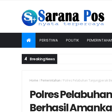
PERISTIWA
POLITIK
PEMERINTAHA
Breaking News
Muktamar XVI Tapak Suci Resmi Dibuka di S
PEMERINTAHAN
Home
/
Pemerintahan
/
Polres Pelabuhan Tanjungperak B
Polres Pelabuha
Berhasil Amank