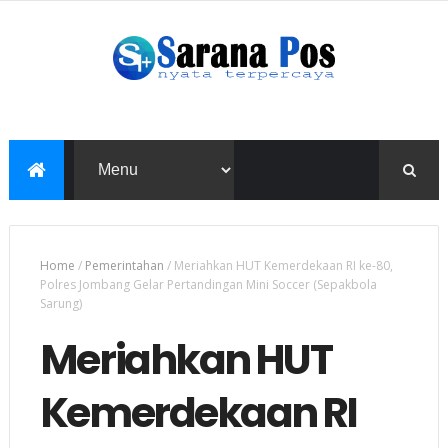
Home
/
Pemerintahan
/
Meriahkan HUT Kemerdekaan RI ke-80,
Polres Jombang Gelar Pertandingan Mini Soccer (Sepakbola
Sarung)
Meriahkan HUT
Kemerdekaan RI