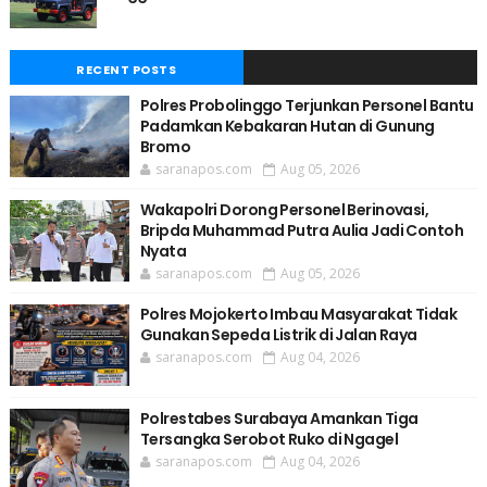
RECENT POSTS
Polres Probolinggo Terjunkan Personel Bantu
Padamkan Kebakaran Hutan di Gunung
Bromo
saranapos.com
Aug 05, 2026
Wakapolri Dorong Personel Berinovasi,
Bripda Muhammad Putra Aulia Jadi Contoh
Nyata
saranapos.com
Aug 05, 2026
Polres Mojokerto Imbau Masyarakat Tidak
Gunakan Sepeda Listrik di Jalan Raya
saranapos.com
Aug 04, 2026
Polrestabes Surabaya Amankan Tiga
Tersangka Serobot Ruko di Ngagel
saranapos.com
Aug 04, 2026