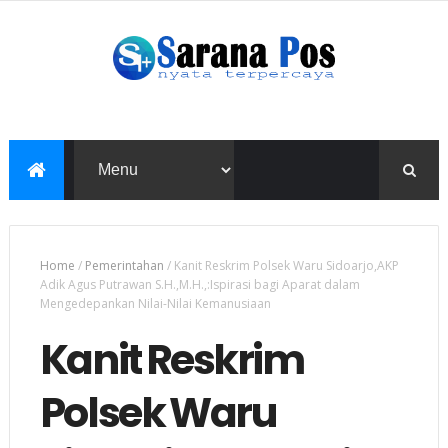
Home
/
Pemerintahan
/
Kanit Reskrim Polsek Waru Sidoarjo,AKP
Adik Agus Putrawan S.H.,M.H.,:Ispirasi bagi Aparat dalam
Mengedepankan Nilai-Nilai Kemanusiaan
Kanit Reskrim
Polsek Waru