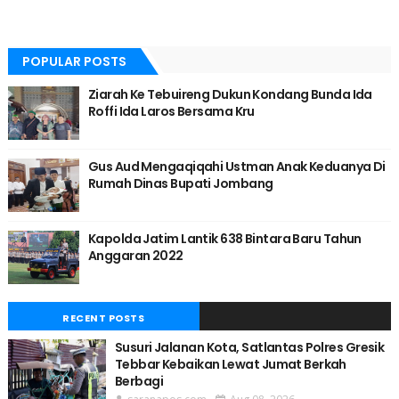
POPULAR POSTS
Ziarah Ke Tebuireng Dukun Kondang Bunda Ida
Roffi Ida Laros Bersama Kru
Gus Aud Mengaqiqahi Ustman Anak Keduanya Di
Rumah Dinas Bupati Jombang
Kapolda Jatim Lantik 638 Bintara Baru Tahun
Anggaran 2022
RECENT POSTS
Susuri Jalanan Kota, Satlantas Polres Gresik
Tebbar Kebaikan Lewat Jumat Berkah
Berbagi