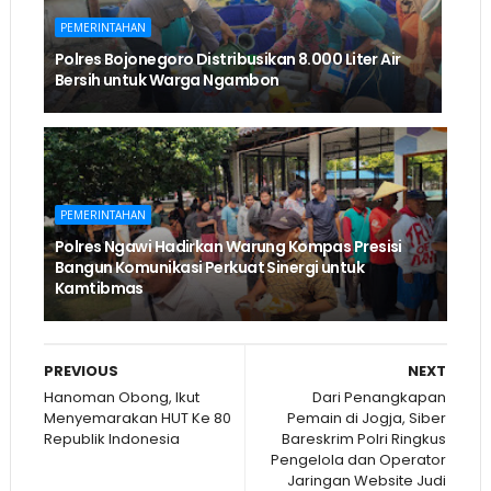
PEMERINTAHAN
Polres Bojonegoro Distribusikan 8.000 Liter Air
Bersih untuk Warga Ngambon
PEMERINTAHAN
Polres Ngawi Hadirkan Warung Kompas Presisi
Bangun Komunikasi Perkuat Sinergi untuk
Kamtibmas
PREVIOUS
NEXT
Hanoman Obong, Ikut
Dari Penangkapan
Menyemarakan HUT Ke 80
Pemain di Jogja, Siber
Republik Indonesia
Bareskrim Polri Ringkus
Pengelola dan Operator
Jaringan Website Judi