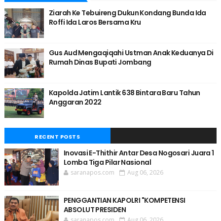
Ziarah Ke Tebuireng Dukun Kondang Bunda Ida
Roffi Ida Laros Bersama Kru
Gus Aud Mengaqiqahi Ustman Anak Keduanya Di
Rumah Dinas Bupati Jombang
Kapolda Jatim Lantik 638 Bintara Baru Tahun
Anggaran 2022
RECENT POSTS
Inovasi E-Thithir Antar Desa Nogosari Juara 1
Lomba Tiga Pilar Nasional
saranapos.com
Aug 06, 2026
PENGGANTIAN KAPOLRI "KOMPETENSI
ABSOLUT PRESIDEN
saranapos.com
Aug 06, 2026