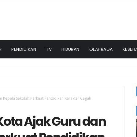
N
PENDIDIKAN
TV
HIBURAN
OLAHRAGA
KESEH
 Peninjauan Tanaman Jagung Dalam Rangka Mendukung Keta
an Kepala Sekolah Perkuat Pendidikan Karakter Cegah
Kota Ajak Guru dan