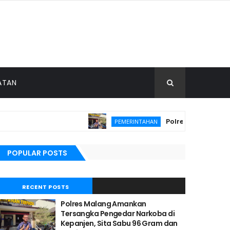
ATAN
Polres Malang Amank
PEMERINTAHAN
hanan Pangan
POPULAR POSTS
RECENT POSTS
Polres Malang Amankan
Tersangka Pengedar Narkoba di
Kepanjen, Sita Sabu 96 Gram dan