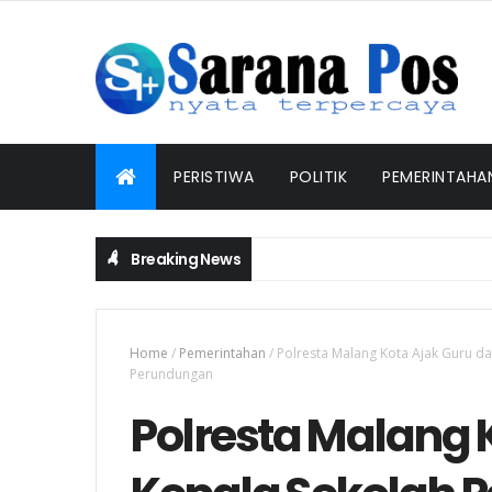
PERISTIWA
POLITIK
PEMERINTAHA
Breaking News
Bhabinkamtibmas Polsek Ngusikan Lakukan
PEMERINTAHAN
Home
/
Pemerintahan
/
Polresta Malang Kota Ajak Guru d
Perundungan
Polresta Malang 