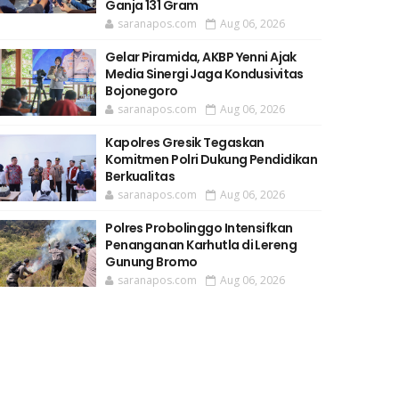
Ganja 131 Gram
saranapos.com
Aug 06, 2026
Gelar Piramida, AKBP Yenni Ajak
Media Sinergi Jaga Kondusivitas
Bojonegoro
saranapos.com
Aug 06, 2026
Kapolres Gresik Tegaskan
Komitmen Polri Dukung Pendidikan
Berkualitas
saranapos.com
Aug 06, 2026
Polres Probolinggo Intensifkan
Penanganan Karhutla di Lereng
Gunung Bromo
saranapos.com
Aug 06, 2026