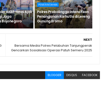
PEMERINTAHAN
da, AKBP Yenni Ajak
Polres Probolinggo Intensifkan
gi Jaga
Penanganan Karhutla di Lereng
s Bojonegoro
Gunung Bromo
NEXT
G
Bersama Media Polres Pelabuhan Tanjungperak
Gencarkan Sosialisasi Operasi Patuh Semeru 2025
BLOGGER
DISQUS
FACEBOOK