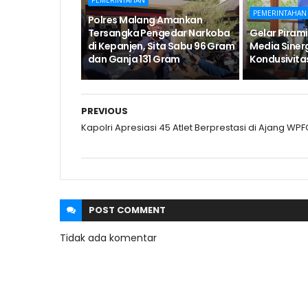
PEMERINTAHAN
PEMERINTAHAN
Polres Malang Amankan
Tersangka Pengedar Narkoba
Gelar Pirami
di Kepanjen, Sita Sabu 96 Gram
Media Siner
dan Ganja 131 Gram
Kondusivita
PREVIOUS
Kapolri Apresiasi 45 Atlet Berprestasi di Ajang WPF
POST
COMMENT
Tidak ada komentar