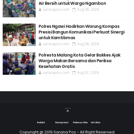
Air Bersih untuk Warga Ngambon
saranapos.com
Aug 08, 2026
Polres Ngawi Hadirkan Warung Kompas
Presisi Bangun Komunikasi Perkuat Sinergi
untuk Kamtibmas
saranapos.com
Aug 08, 2026
Polresta Malang Kota Gelar Bakkes Ajak
Warga Makan Bersama dan Periksa
Kesehatan Gratis
saranapos.com
Aug 07, 2026
Redaksi
Tentang Kami
Pedoman Siber
Info Iklan
Copyright @ 2019 Sarana Pos - All Right Reserved