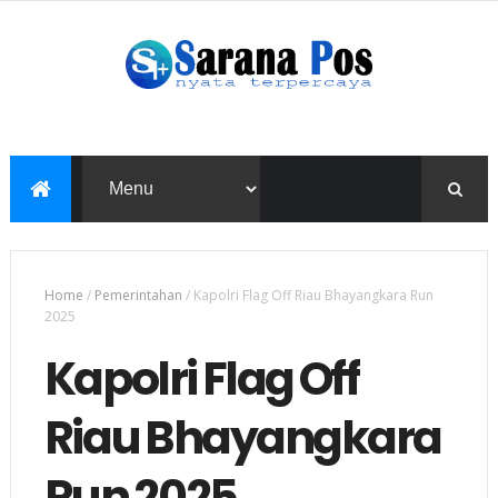
Home
/
Pemerintahan
/
Kapolri Flag Off Riau Bhayangkara Run
2025
Kapolri Flag Off
Riau Bhayangkara
Run 2025