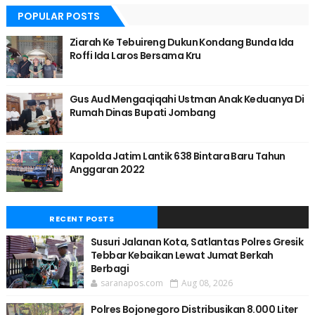
POPULAR POSTS
Ziarah Ke Tebuireng Dukun Kondang Bunda Ida
Roffi Ida Laros Bersama Kru
Gus Aud Mengaqiqahi Ustman Anak Keduanya Di
Rumah Dinas Bupati Jombang
Kapolda Jatim Lantik 638 Bintara Baru Tahun
Anggaran 2022
RECENT POSTS
Susuri Jalanan Kota, Satlantas Polres Gresik
Tebbar Kebaikan Lewat Jumat Berkah
Berbagi
saranapos.com
Aug 08, 2026
Polres Bojonegoro Distribusikan 8.000 Liter