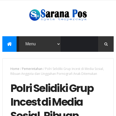
Home
/
Pemerintahan
/
Polri Selidiki Grup Incest di Media Sosial,
Ribuan Anggota dan Unggahan Pornografi Anak Ditemukan
Polri Selidiki Grup
Incest di Media
Sosial, Ribuan