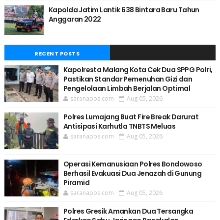
Kapolda Jatim Lantik 638 Bintara Baru Tahun
Anggaran 2022
RECENT POSTS
Kapolresta Malang Kota Cek Dua SPPG Polri,
Pastikan Standar Pemenuhan Gizi dan
Pengelolaan Limbah Berjalan Optimal
saranapos.com
Aug 05, 2026
Polres Lumajang Buat Fire Break Darurat
Antisipasi Karhutla TNBTS Meluas
saranapos.com
Aug 05, 2026
Operasi Kemanusiaan Polres Bondowoso
Berhasil Evakuasi Dua Jenazah di Gunung
Piramid
saranapos.com
Aug 05, 2026
Polres Gresik Amankan Dua Tersangka