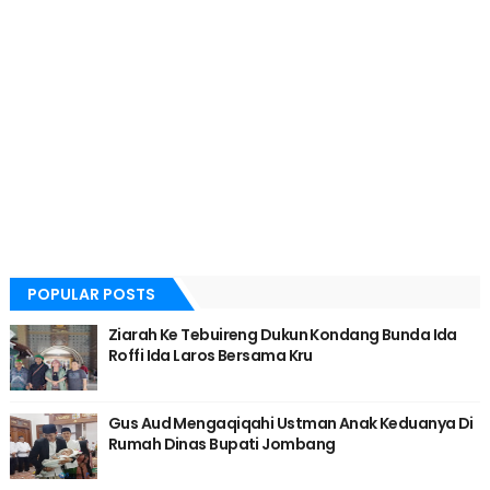
POPULAR POSTS
Ziarah Ke Tebuireng Dukun Kondang Bunda Ida
Roffi Ida Laros Bersama Kru
Gus Aud Mengaqiqahi Ustman Anak Keduanya Di
Rumah Dinas Bupati Jombang