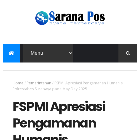
Home
/
Pemerintahan
/
FSPMI Apresiasi Pengamanan Humanis
Polrestabes Surabaya pada May Day 2025
FSPMI Apresiasi
Pengamanan
Humanis