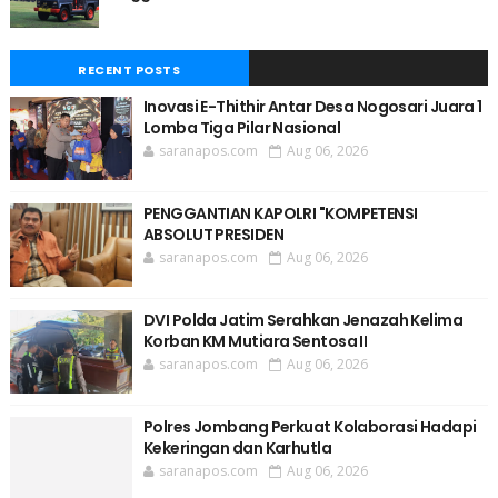
RECENT POSTS
Inovasi E-Thithir Antar Desa Nogosari Juara 1
Lomba Tiga Pilar Nasional
saranapos.com
Aug 06, 2026
PENGGANTIAN KAPOLRI "KOMPETENSI
ABSOLUT PRESIDEN
saranapos.com
Aug 06, 2026
DVI Polda Jatim Serahkan Jenazah Kelima
Korban KM Mutiara Sentosa II
saranapos.com
Aug 06, 2026
Polres Jombang Perkuat Kolaborasi Hadapi
Kekeringan dan Karhutla
saranapos.com
Aug 06, 2026